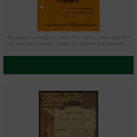
Banquete-homenaje al ilustre murciano y sabio ingeniero
D. Juan de la Cierva y Codorníu : dedican sus paisanos …
Murcia - 1930