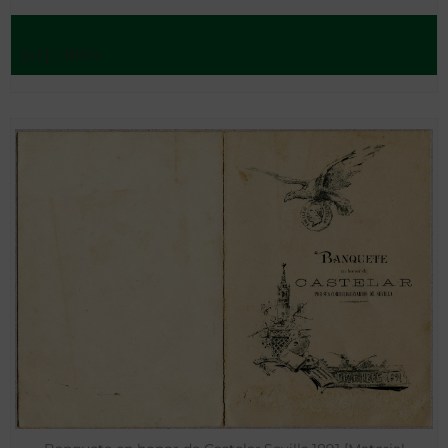
[s.l.] - 1894