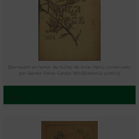
[Banquete en honor de Núñez de Arce. Menú conservado
por Benito Pérez Galdós.1894][Material gráfico]
- 1894