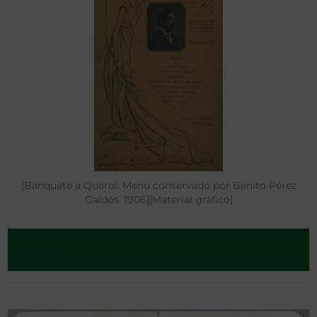
[Banquete a Querol. Menú conservado por Benito Pérez
Galdós. 1906][Material gráfico]
- 1906