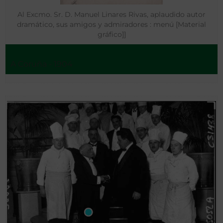
Al Excmo. Sr. D. Manuel Linares Rivas, aplaudido autor
dramático, sus amigos y admiradores : menú [Material
gráfico]]
A Coruña - 1904