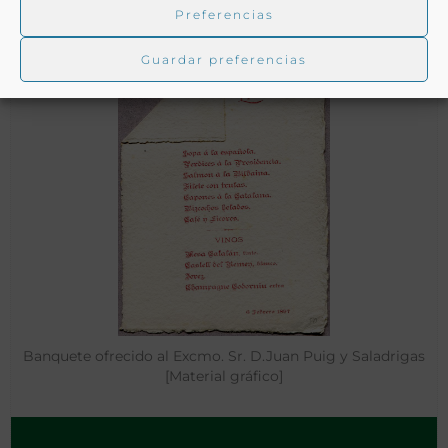
Preferencias
Guardar preferencias
Banquete ofrecido al Excmo. Sr. D.Juan Puig y Saladrigas
[Material gráfico]