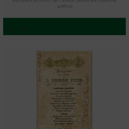
Banquete en honor de Castelar,Sevilla.1891 [Material
gráfico]
[s.l.] - 1891