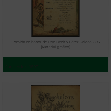
Comida en honor de Don Benito Pérez Galdós.1893
[Material gráfico]
Santander - 1893