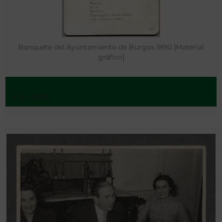
Banquete del Ayuntamiento de Burgos.1890 [Material
gráfico]
[s.l.] - 1890