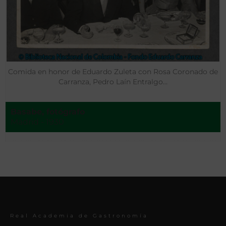
Comida en honor de Eduardo Zuleta con Rosa Coronado de
Carranza, Pedro Laín Entralgo…
Basabe, fotógrafo
Madrid - 1930
Real Academia de Gastronomía