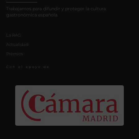
Trabajamos para difundir y proteger la cultura
gastronómica española.
La RAG
Actualidad
Premios
Con el apoyo de: