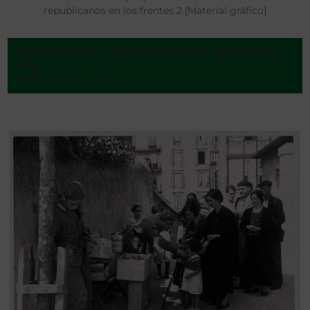
republicanos en los frentes 2 [Material gráfico]
Reuter, Walter , Agulló Padrós, M. Torrents, P.
Luis
- Rntre 1936 y 1939