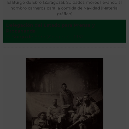
El Burgo de Ebro (Zaragoza). Soldados moros llevando al
hombro carneros para la comida de Navidad [Material
gráfico]
Delegación del Estado para Prensa y
Propaganda
El Burgo de Ebro (Zaragoza) - 1937