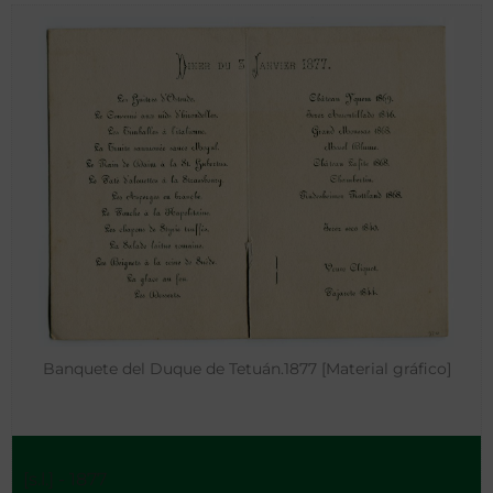
Banquete del Duque de Tetuán.1877 [Material gráfico]
[s.l.] - 1877