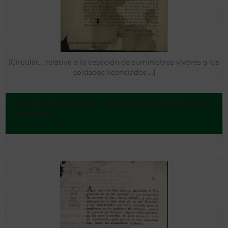
[Circular… relativa a la cesación de suministros víveres a los
soldados licenciados …]
Granada (Provincia) . Intendencia del Ejército y
Provincia
Granada - 1821