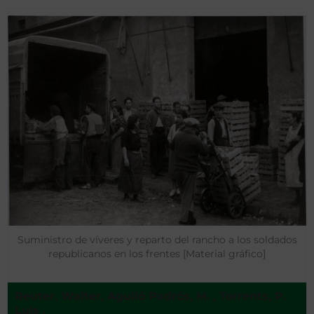
Suministro de víveres y reparto del rancho a los soldados
republicanos en los frentes [Material gráfico]
Reuter, Walter, Aguiló Padrós, M. , Torrents, P.
Luis ,