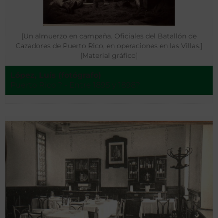
[Un almuerzo en campaña. Oficiales del Batallón de
Cazadores de Puerto Rico, en operaciones en las Villas.]
[Material gráfico]
López, Luís (fotógrafo)
Puerto Rico ? - Entre 1895 y 1898?