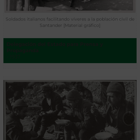
Soldados italianos facilitando víveres a la población civil de
Santander [Material gráfico]
Delegación del Estado para Prensa y
Propaganda
- 1937