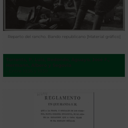
Reparto del rancho. Bando republicano [Material gráfico]
Torrents, P. Luis, Redondo, Aguayo, José F.,
Hermann, Albero y Segovia
- Entre 1936 y 1939