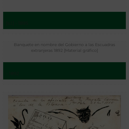
[s.l.] - 1895
Banquete en nombre del Gobierno a las Escuadras
extranjeras 1892 [Material gráfico]
- 1892