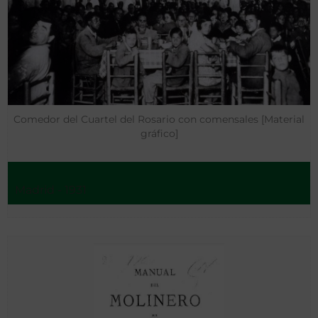
Comedor del Cuartel del Rosario con comensales [Material
gráfico]
Madrid - 1931