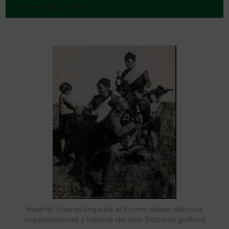
- Entre 1936 y 1939
Madrid. Víveres llegados al Frente desde distintas
organizaciones y lugares del país [Material gráfico]