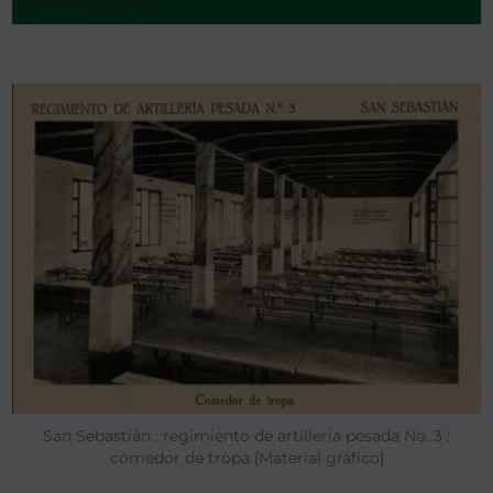
Granada - 1812
San Sebastián : regimiento de artillería pesada No. 3 :
comedor de tropa [Material gráfico]