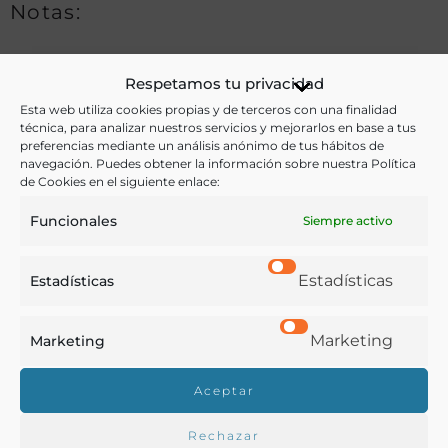
Notas:
Respetamos tu privacidad
Ver más libros de estas materias:
Esta web utiliza cookies propias y de terceros con una finalidad
técnica, para analizar nuestros servicios y mejorarlos en base a tus
Alimentos
,
Economía y Comercio
,
Ejército
,
Historia
preferencias mediante un análisis anónimo de tus hábitos de
navegación. Puedes obtener la información sobre nuestra Política
Ver más libros con las palabras clave:
de Cookies en el siguiente enlace:
Funcionales
Siempre activo
Abastecimiento
,
Alimentos
,
Ejercito
,
Reglamentos
Estadísticas
Estadísticas
COMPARTIR
Marketing
Marketing
Aceptar
Buscar en la biblioteca
Rechazar