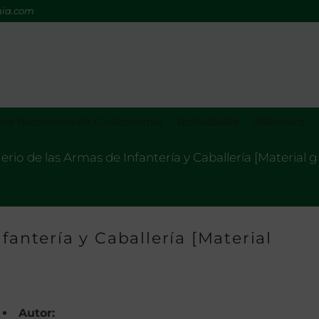
mia.com
os Nacionales de Gastronomía
Actividades
Biblioteca
erio de las Armas de Infantería y Caballería [Material g
fantería y Caballería [Material
Autor: