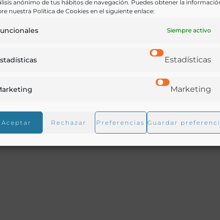
lisis anónimo de tus hábitos de navegación. Puedes obtener la informació
re nuestra Política de Cookies en el siguiente enlace:
uncionales
Siempre activo
Estadísticas
stadísticas
a y pavo trufado | Jamón en dulce | Emparedados | Dulces
Marketing
arketing
 Sidra espumosa | Champagne V.ve Amiot | Cafè:
Aceptar
Rechazar
Preferencias
Guardar preferenc
ocó durante la comida