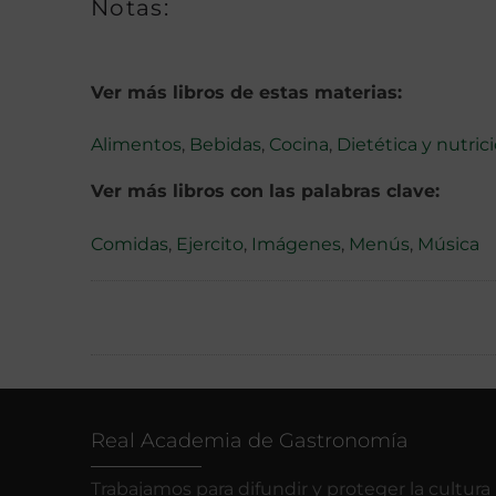
Notas:
Ver más libros de estas materias:
Alimentos
,
Bebidas
,
Cocina
,
Dietética y nutric
Ver más libros con las palabras clave:
Comidas
,
Ejercito
,
Imágenes
,
Menús
,
Música
Real Academia de Gastronomía
Trabajamos para difundir y proteger la cultura