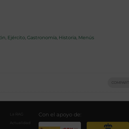
ión
,
Ejército
,
Gastronomía
,
Historia
,
Menús
COMPART
Con el apoyo de:
La RAG
Actualidad