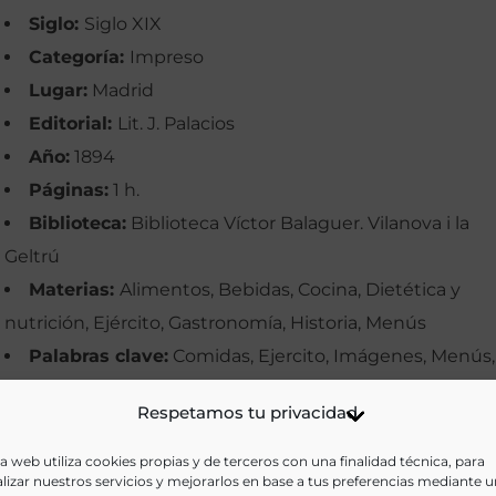
Siglo:
Siglo XIX
Categoría:
Impreso
Lugar:
Madrid
Editorial:
Lit. J. Palacios
Año:
1894
Páginas:
1 h.
Biblioteca:
Biblioteca Víctor Balaguer. Vilanova i la
Geltrú
Materias:
Alimentos, Bebidas, Cocina, Dietética y
nutrición, Ejército, Gastronomía, Historia, Menús
Palabras clave:
Comidas, Ejercito, Imágenes, Menús,
Música
Respetamos tu privacidad
Idioma:
Castellano
a web utiliza cookies propias y de terceros con una finalidad técnica, para
Ir a versión electrónica
lizar nuestros servicios y mejorarlos en base a tus preferencias mediante 