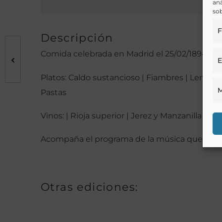
aná
sob
F
Descripción
Comida celebrada en Madrid el 25/02/1894
E
Platos: Caldo sustancioso | Fiambres | Lengu
M
Pastas
Vinos: | Rioja superior | Jerez y Manzanilla |
Acompaña el programa de la música que se t
Otras ediciones: