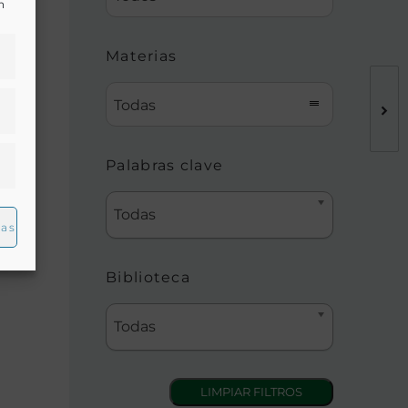
n
Materias
Todas
 y
Palabras clave
Todas
ias
Biblioteca
Todas