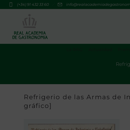
(+34) 91 432 33 60
info@realacademiadegastrono
La RAG
Actualidad
Premi
Refrig
Refrigerio de las Armas de In
gráfico]