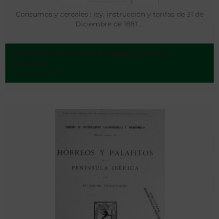
Consumos y cereales : ley, instrucción y tarifas de 31 de
Diciembre de 1881 …
Torres Muñoz, Isidro; Delgado y Martín,
Eleuterio
Madrid - 1882