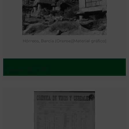
Hórreos, Barcia (Orense)[Material gráfico]
Orense - 1952-1977