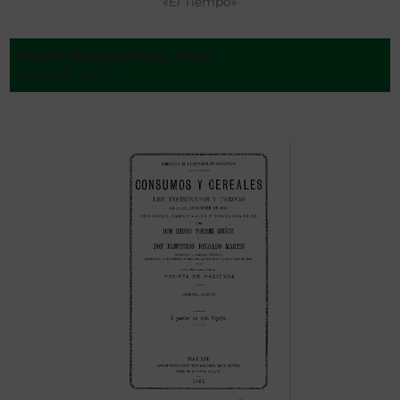
«El Tiempo»
García Barzanallana, José
Madrid - 1870