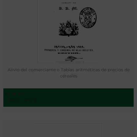
Alivio del comerciante o Tablas aritméticas de precios de
cereales
J. R. M.
Játiva - 1848