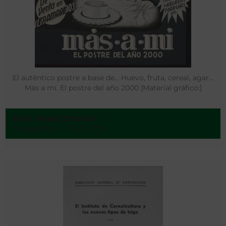
El auténtico postre a base de… Huevo, fruta, cereal, agar…
Más a mí. El postre del año 2000 [Material gráfico:]
Salas Abad, Esteban
Ciudad Real - 1950-1970