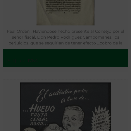
Real Orden : Haviendose hecho presente al Consejo por el
señor fiscàl, Don Pedro Rodriguez Campomanes, los
perjuicios, que se seguirìan de tener efecto …cobro de la
tasa de granos..en el Reyno de
[S. l.] - ca. 1764