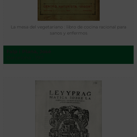
La mesa del vegetariano : libro de cocina racional para
sanos y enfermos
Falp i Plana, José
Barcelona - 1911