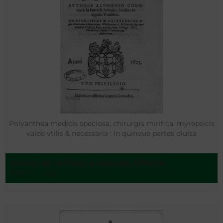
Polyanthea medicis speciosa, chirurgis mirifica, myrepsicis
valde vtilis & necessaria : in quinque partes diuisa
Gómez de la Parra y Arévalo, Alfonso
Matriti - 1625