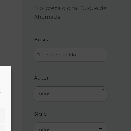
Biblioteca digital Duque de
Ahumada
Buscar
a,
Autor
un
Todos
n
Siglo
Todos