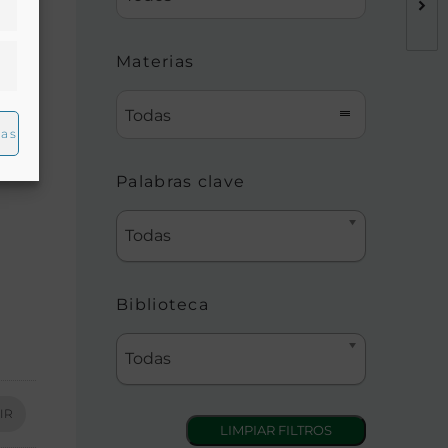
Materias
Todas
ias
Palabras clave
Todas
Biblioteca
Todas
IR