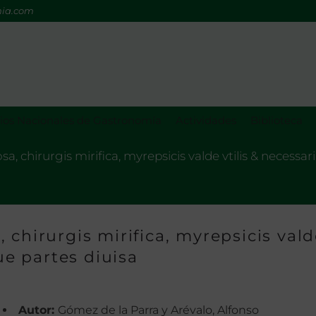
mia.com
os Nacionales de Gastronomía
Actividades
Biblioteca
, chirurgis mirifica, myrepsicis valde vtilis & necessari
 chirurgis mirifica, myrepsicis val
que partes diuisa
Autor:
Gómez de la Parra y Arévalo, Alfonso