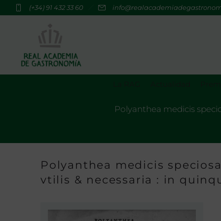
(+34) 91 432 33 60
info@realacademiadegastrono
La RAG
Actualidad
Premi
Polyanthea medicis speciosa
Polyanthea medicis speciosa,
vtilis & necessaria : in quin