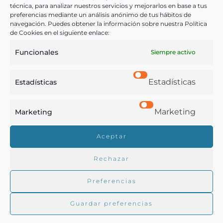
técnica, para analizar nuestros servicios y mejorarlos en base a tus
preferencias mediante un análisis anónimo de tus hábitos de
navegación. Puedes obtener la información sobre nuestra Política
COMPARTIR
de Cookies en el siguiente enlace:
Funcionales
Siempre activo
Estadísticas
Estadísticas
Buscar en la biblioteca
Marketing
Marketing
Biblioteca digital Duque de Ahumada
Aceptar
Rechazar
Buscar
Preferencias
Guardar preferencias