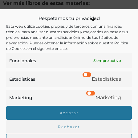
Ver más libros de estas materias:
Agricultura
,
Alimentos
Respetamos tu privacidad
Esta web utiliza cookies propias y de terceros con una finalidad
Ver más libros con las palabras clave:
técnica, para analizar nuestros servicios y mejorarlos en base a tus
preferencias mediante un análisis anónimo de tus hábitos de
navegación. Puedes obtener la información sobre nuestra Política
Cereales
,
Frutales
,
Horticultura
,
Labor agrícola
,
Leche
,
de Cookies en el siguiente enlace:
Legumbres
Funcionales
Siempre activo
COMPARTIR
Estadísticas
Estadísticas
Marketing
Marketing
Buscar en la biblioteca
Aceptar
Rechazar