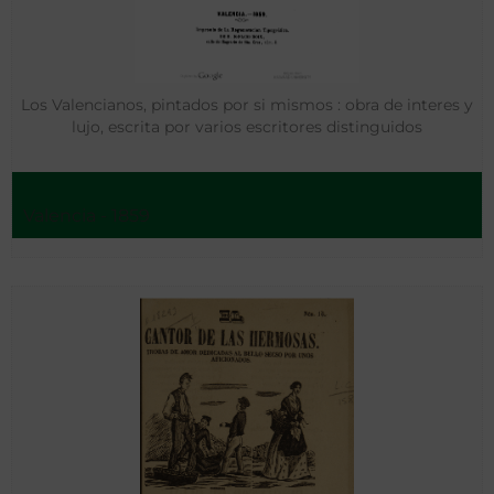
Los Valencianos, pintados por si mismos : obra de interes y
lujo, escrita por varios escritores distinguidos
Valencia - 1859