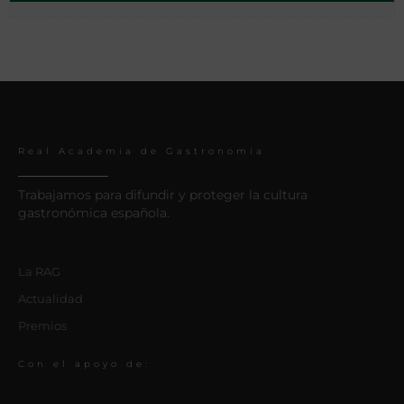
Real Academia de Gastronomía
Trabajamos para difundir y proteger la cultura
gastronómica española.
La RAG
Actualidad
Premios
Con el apoyo de: