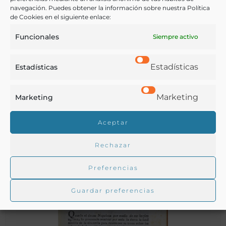
navegación. Puedes obtener la información sobre nuestra Política
de Cookies en el siguiente enlace:
Funcionales
Siempre activo
Estadísticas
Estadísticas
Relacion sucinta en que se explica… el nuevo
Marketing
Marketing
descubrimiento de sacar el aceyte del cacahuate ó maní de
América : y de lo demas, que se sabe en el dia de este fruto
Aceptar
Rechazar
[Valencia] - 1798
Preferencias
Guardar preferencias