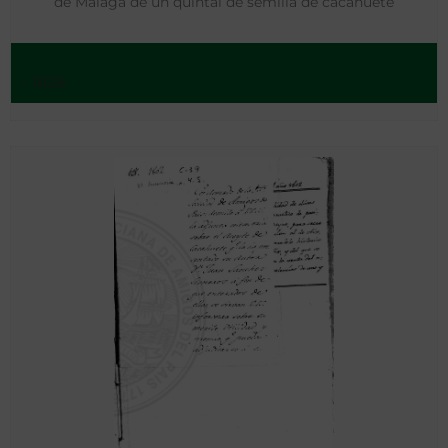
de Málaga de un quintal de semilla de cacahuete
- 1838