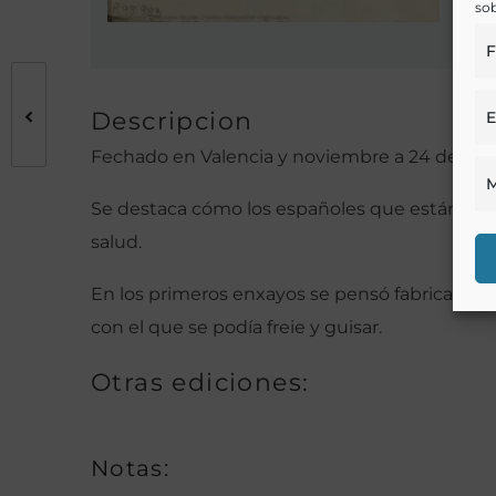
sob
F
Descripcion
E
Fechado en Valencia y noviembre a 24 de 179
M
Se destaca cómo los españoles que están en A
salud.
En los primeros enxayos se pensó fabricar cho
con el que se podía freie y guisar.
Otras ediciones:
Notas: