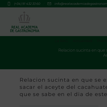
(+34) 91 432 33 60
info@realacademiadegastrono
La RAG
Actualidad
Premi
Relacion sucinta en que 
Am
Relacion sucinta en que se 
sacar el aceyte del cacahuat
que se sabe en el dia de este