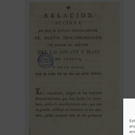
Est
ana
aná