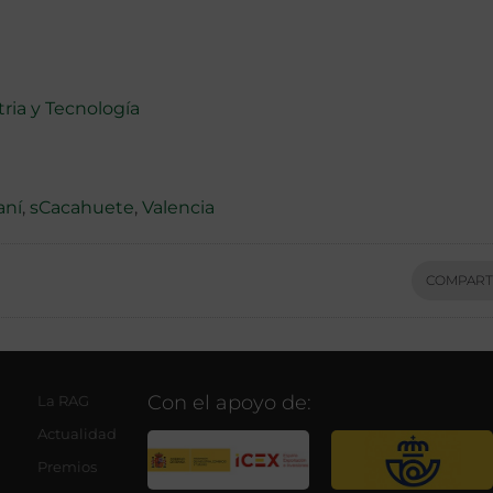
ria y Tecnología
aní
,
sCacahuete
,
Valencia
COMPART
Con el apoyo de:
La RAG
Actualidad
Premios