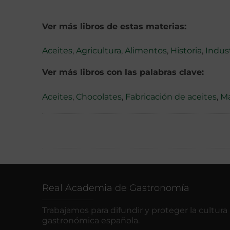
Ver más libros de estas materias:
Aceites
,
Agricultura
,
Alimentos
,
Historia
,
Indust
Ver más libros con las palabras clave:
Aceites
,
Chocolates
,
Fabricación de aceites
,
M
Real Academia de Gastronomía
Trabajamos para difundir y proteger la cultura
gastronómica española.