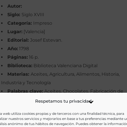
Autor:
Siglo:
Siglo XVIII
Categoría:
Impreso
Lugar:
[Valencia]
Editorial:
Josef Estevan.
Año:
1798
Páginas:
16 p.
Biblioteca:
Biblioteca Valenciana Digital
Materias:
Aceites, Agricultura, Alimentos, Historia,
Industria y Tecnología
Palabras clave:
Aceites, Chocolates, Fabricación de
aceites, Maní, sCacahuete, Valencia
Respetamos tu privacidad
Idioma:
Castellano
a web utiliza cookies propias y de terceros con una finalidad técnica, para
lizar nuestros servicios y mejorarlos en base a tus preferencias mediante 
Ir a versión electrónica
lisis anónimo de tus hábitos de navegación. Puedes obtener la informació