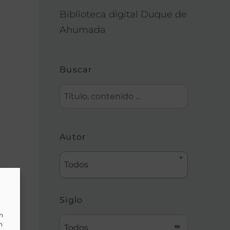
Biblioteca digital Duque de
Ahumada
Buscar
Autor
Todos
Siglo
un
n
Todos