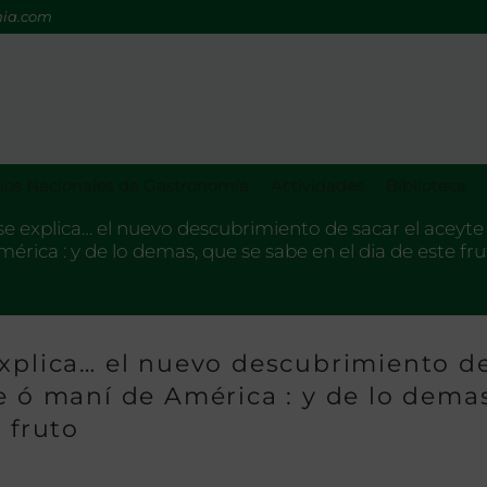
mia.com
os Nacionales de Gastronomía
Actividades
Biblioteca
se explica… el nuevo descubrimiento de sacar el aceyt
érica : y de lo demas, que se sabe en el dia de este fr
explica… el nuevo descubrimiento d
e ó maní de América : y de lo dema
 fruto