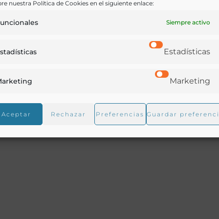
re nuestra Política de Cookies en el siguiente enlace:
uncionales
Siempre activo
Estadísticas
stadísticas
8
Marketing
arketing
mérica toman este aceite sin ningún perjuicio para su
Aceptar
Rechazar
Preferencias
Guardar preferenc
colate con este fruto pero se vió que se conseguía aceit