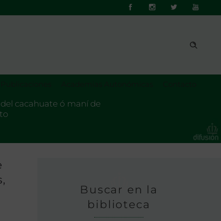
Publicaciones
Academias Autonómicas
Contacto
e del cacahuate ó maní de
uto
e
s,
Buscar en la
biblioteca