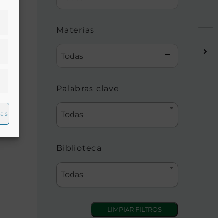
Materias
Todas
Palabras clave
ias
Todas
e
Biblioteca
Todas