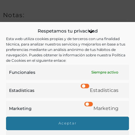
Notas:
Respetamos tu privacidad
Ver más libros de estas materias:
Esta web utiliza cookies propias y de terceros con una finalidad
técnica, para analizar nuestros servicios y mejorarlos en base a tus
preferencias mediante un análisis anónimo de tus hábitos de
Aceites
,
Agricultura
navegación. Puedes obtener la información sobre nuestra Política
de Cookies en el siguiente enlace:
Ver más libros con las palabras clave:
Funcionales
Siempre activo
Aceite de cacahuete
,
Análisis
,
Memorias
,
sCacahuete
Estadísticas
Estadísticas
COMPARTIR
Marketing
Marketing
Aceptar
Buscar en la biblioteca