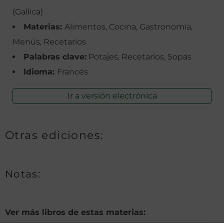
(Gallica)
Materias:
Alimentos, Cocina, Gastronomía,
Menús, Recetarios
Palabras clave:
Potajes, Recetarios, Sopas
Idioma:
Francés
Ir a versión electrónica
Otras ediciones:
Notas:
Ver más libros de estas materias: