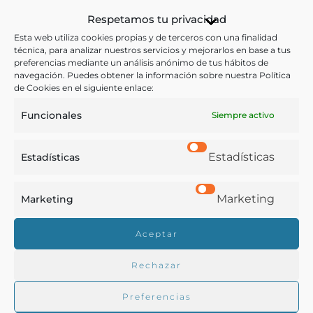
Alimentos
,
Cocina
,
Gastronomía
,
Menús
,
Recetarios
Respetamos tu privacidad
Esta web utiliza cookies propias y de terceros con una finalidad
Ver más libros con las palabras clave:
técnica, para analizar nuestros servicios y mejorarlos en base a tus
preferencias mediante un análisis anónimo de tus hábitos de
navegación. Puedes obtener la información sobre nuestra Política
Potajes
,
Recetarios
,
Sopas
de Cookies en el siguiente enlace:
Funcionales
Siempre activo
COMPARTIR
Estadísticas
Estadísticas
Marketing
Marketing
Buscar en la biblioteca
Aceptar
Rechazar
Biblioteca digital Duque de Ahumada
Preferencias