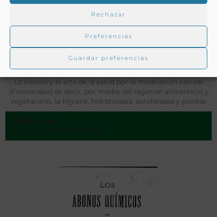
Rechazar
Preferencias
Guardar preferencias
La ciencia y el arte de la salud por la medicación natural
(Fisioterapia) es decir, por medio del regimen alimenticio y
vegetariano, la higiene, hidroterapia, aeroterapia y plantas
medicinales, con una explicación acerca de la causa de
Gentilini, B.
nuestras enfermedades y modo de curarlas
Santiago de Chile - 1919