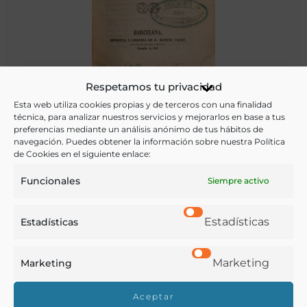
Terapéutica aplicada, o, Tratamientos especiales para la
Respetamos tu privacidad
mayor parte de las enfermedades crónicas…
Esta web utiliza cookies propias y de terceros con una finalidad
técnica, para analizar nuestros servicios y mejorarlos en base a tus
preferencias mediante un análisis anónimo de tus hábitos de
Debreyne, Pierre-Jean-Corneil, le
navegación. Puedes obtener la información sobre nuestra Política
Barcelona : - 1850
de Cookies en el siguiente enlace:
Funcionales
Siempre activo
Estadísticas
Estadísticas
Marketing
Marketing
Aceptar