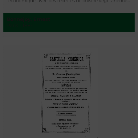
économique, avec des recettes de cuisine végétarienne…
Bonnejoy, Ernest
Paris - 1884