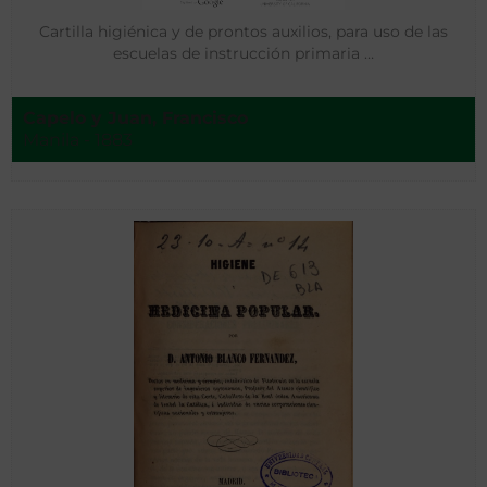
Cartilla higiénica y de prontos auxilios, para uso de las
escuelas de instrucción primaria …
Capelo y Juan, Francisco
Manila - 1883