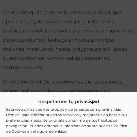
En el Libro quarto: de las huertas y sus sitios: ajos,
apio, acelgas, alcaparras, borrajas, cardos, coles,
calabaças, cebollas, cenorias y cherevias, cogombros y
pepinos, culantro, lechugas, mostaza, mielgas,
melones, mastuerço, nabos, orégano, perexil, poleo,
puercos, rábanos, romero, salvia, verenjenas,
yerbabuena, etc.
En el Libro V. fol: De las colmenas. De los pastores:
cabras, gallinas, pollos, aves enfermedades y
remedios, ovejas y ganado ovejuno y su queso,
Respetamos tu privacidad
palomas y palomares, pavones, puercos, ganado
Esta web utiliza cookies propias y de terceros con una finalidad
técnica, para analizar nuestros servicios y mejorarlos en base a tus
vacuno, etc.
preferencias mediante un análisis anónimo de tus hábitos de
navegación. Puedes obtener la información sobre nuestra Política
de Cookies en el siguiente enlace:
Otras ediciones: