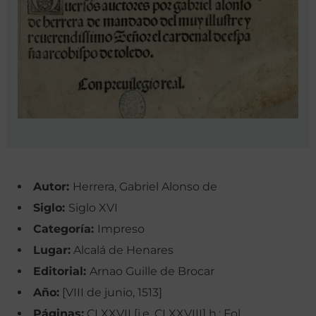
Autor:
Herrera, Gabriel Alonso de
Siglo:
Siglo XVI
Categoría:
Impreso
Lugar:
Alcalá de Henares
Editorial:
Arnao Guille de Brocar
Año:
[VIII de junio, 1513]
Páginas:
CLXXVII [i.e. CLXXVIII] h.; Fol.