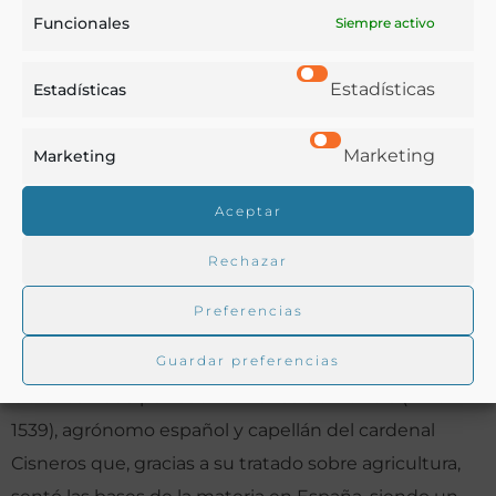
Reproducción facsímil de la edición de 1513. Valencia:
Funcionales
Siempre activo
Valencia Cultural, 1979. 59 p., 1 h. 117 f., 1 h.: il.
Estadísticas
Toledo: Brocar. 1520 Norton, 1144.
Estadísticas
——agora nuevamente corregida y emendada. Alcalá
Marketing
de Henares: Miguel de Guia. 20 de abril de 1524. [1], ij-
Marketing
cxxviij h.; Fol.
Aceptar
Madrid: por Luis Sanchel. 1598. ff. [12], 376 [356]. 8vo.
Madrid: Atlas, 1970. C, 407 p.
Rechazar
Preferencias
Notas:
Guardar preferencias
Obra realizada por Gabriel Alonso de Herrera (1470-
1539), agrónomo español y capellán del cardenal
Cisneros que, gracias a su tratado sobre agricultura,