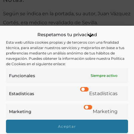
Según se indica en la portada, su autor, Juan Vázquez
Cortés, era médico revalidado de Sevilla.
Respetamos tu privacidad
Esta web utiliza cookies propias y de terceros con una finalidad
Ver más libros de estas materias:
técnica, para analizar nuestros servicios y mejorarlos en base a tus
preferencias mediante un análisis anónimo de tus hábitos de
navegación. Puedes obtener la información sobre nuestra Política
Bebidas
,
Medicina
,
Química
de Cookies en el siguiente enlace:
Ver más libros con las palabras clave:
Funcionales
Siempre activo
Agua
,
Hidrología
,
Hidroterapia
,
Medicina
Estadísticas
Estadísticas
COMPARTIR
Marketing
Marketing
Aceptar