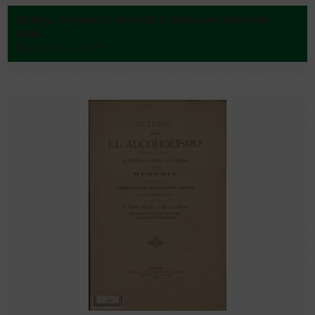
Debay, Auguste; Aranda y Sanjuan, Manuel ,
trad.
Barcelona - 1875