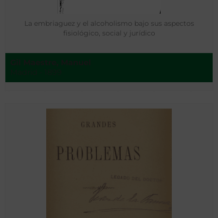
La embriaguez y el alcoholismo bajo sus aspectos
fisiológico, social y jurídico
Gil Maestre, Manuel
Madrid - 1899