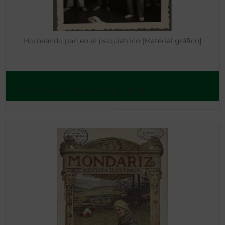
Horneando pan en el psiquiátrico [Material gráfico]
Las Palmas de Gran Canaria - 1938