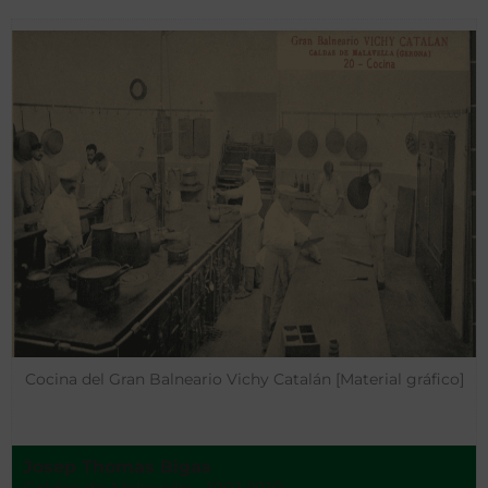
Cocina del Gran Balneario Vichy Catalán [Material gráfico]
Josep Thomas Bigas