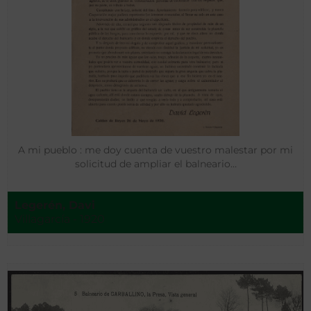
A mi pueblo : me doy cuenta de vuestro malestar por mi
solicitud de ampliar el balneario…
Legerén, Davi
Villagarcía - 1920