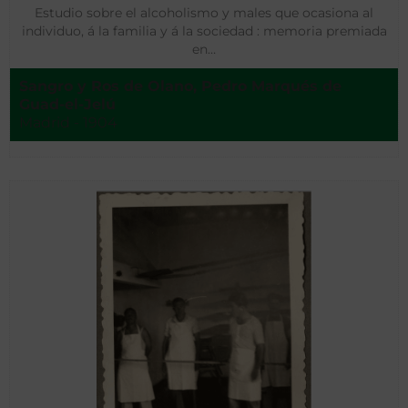
Estudio sobre el alcoholismo y males que ocasiona al
individuo, á la familia y á la sociedad : memoria premiada
en…
Sangro y Ros de Olano, Pedro Marqués de
Guad-el-Jelú
Madrid - 1904