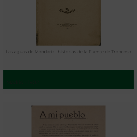
Las aguas de Mondariz : historias de la Fuente de Troncoso
Madrid - 1902