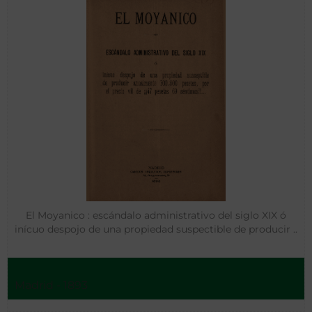
El Moyanico : escándalo administrativo del siglo XIX ó
inícuo despojo de una propiedad suspectible de producir ..
Madrid - 1893