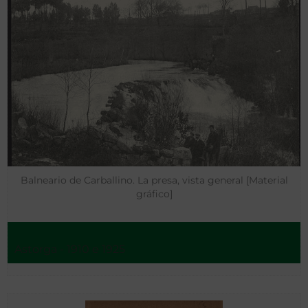
Balneario de Carballino. La presa, vista general [Material
gráfico]
Astorga - 1910 e 1925