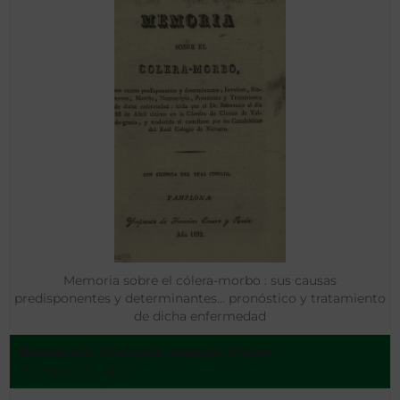
Memoria sobre el cólera-morbo : sus causas
predisponentes y determinantes… pronóstico y tratamiento
de dicha enfermedad
Broussais, François-Joseph-Victor
Pamplona - 1832