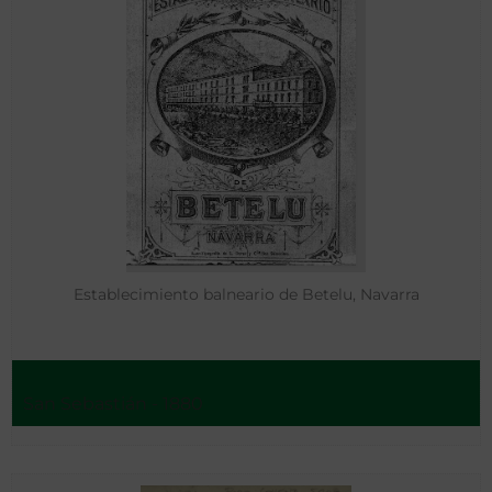
Establecimiento balneario de Betelu, Navarra
San Sebastián - 1880