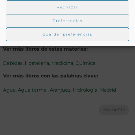
anatomía por el rey (…), Médico de su Real Familia y
Rechazar
secretario perpetuo de la Real Academia de Medicina
Preferencias
de Madrid».
Guardar preferencias
Ver más libros de estas materias:
Bebidas
,
Hostelería
,
Medicina
,
Química
Ver más libros con las palabras clave:
Agua
,
Agua termal
,
Aranjuez
,
Hidrología
,
Madrid
COMPARTIR