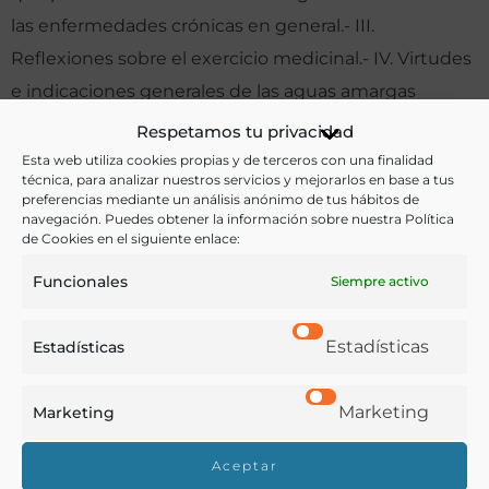
las enfermedades crónicas en general.- III.
Reflexiones sobre el exercicio medicinal.- IV. Virtudes
e indicaciones generales de las aguas amargas
purgantes de Aranjuez, sus sales neutras y método
Respetamos tu privacidad
de usarlas.- V. Indicaciones particulares de las aguas y
Esta web utiliza cookies propias y de terceros con una finalidad
técnica, para analizar nuestros servicios y mejorarlos en base a tus
sales de Aranjuez.- Consecuencias.
preferencias mediante un análisis anónimo de tus hábitos de
navegación. Puedes obtener la información sobre nuestra Política
Otras ediciones:
de Cookies en el siguiente enlace:
Reproducción facsímil de la edición de 1771. Madrid : E
Funcionales
Siempre activo
y P.1989. XXXII , CCXL p.
Estadísticas
Estadísticas
Notas:
Marketing
Marketing
Según se indica en la portada, su autor, Juan Gámez,
Aceptar
era «examinador médico, profesor público de