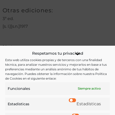
Otras ediciones:
3ª ed.
[s. l.][s.n.]1917
Notas:
Respetamos tu privacidad
(Biblioteca Pecuaria Santos Arán)
Esta web utiliza cookies propias y de terceros con una finalidad
técnica, para analizar nuestros servicios y mejorarlos en base a tus
preferencias mediante un análisis anónimo de tus hábitos de
navegación. Puedes obtener la información sobre nuestra Política
Ver más libros de estas materias:
de Cookies en el siguiente enlace:
Funcionales
Siempre activo
Ganadería
,
Medicina
Ver más libros con las palabras clave:
Estadísticas
Estadísticas
Enfermedad
,
Ganadería
,
Ganado caprino
,
Ganado