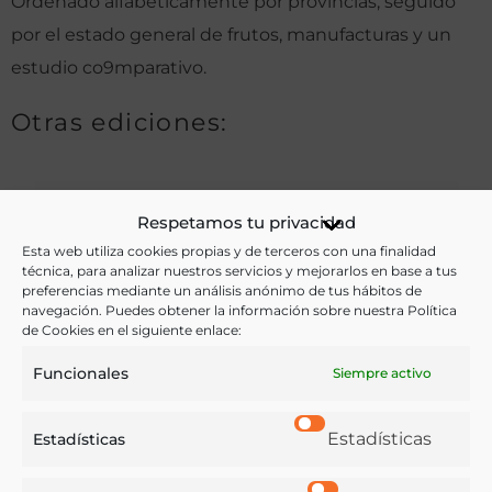
Ordenado alfabéticamente por provincias, seguido
por el estado general de frutos, manufacturas y un
estudio co9mparativo.
Otras ediciones:
Notas:
Respetamos tu privacidad
Esta web utiliza cookies propias y de terceros con una finalidad
técnica, para analizar nuestros servicios y mejorarlos en base a tus
Ver más libros de estas materias:
preferencias mediante un análisis anónimo de tus hábitos de
navegación. Puedes obtener la información sobre nuestra Política
de Cookies en el siguiente enlace:
Agricultura
,
Alimentos
,
Economía y Comercio
,
Funcionales
Siempre activo
Enología y Viticultura
,
Ganadería
Ver más libros con las palabras clave:
Estadísticas
Estadísticas
Censo
,
España
,
Frutas
,
Ganado
,
Grano
,
Legumbres
,