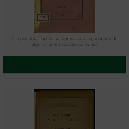
La epizootía : cartilla para precaver á la ganadería de
algunas enfermedades comunes
Manila - 1888