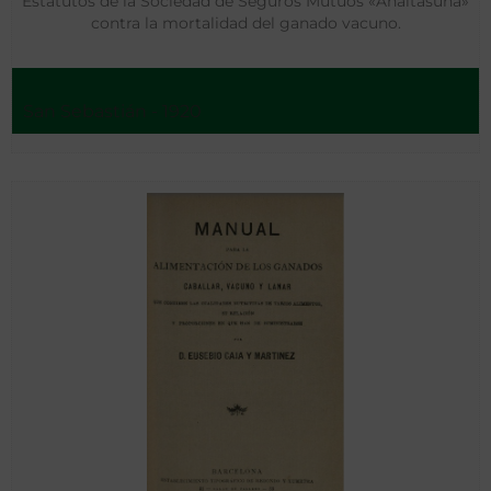
Estatutos de la Sociedad de Seguros Mutuos «Anaitasuna»
contra la mortalidad del ganado vacuno.
San Sebastián - 1920