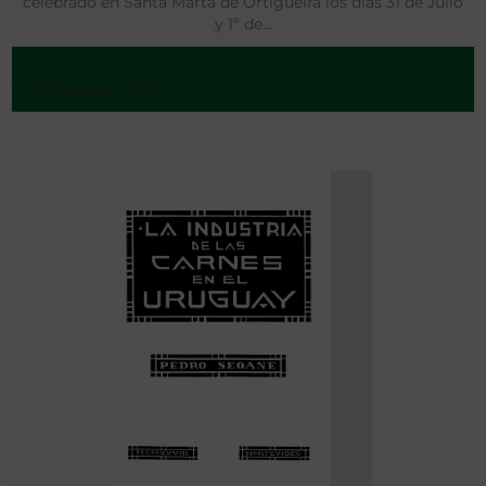
celebrado en Santa Marta de Ortigueira los días 31 de Julio
y 1º de…
Ortigueira - 1911?