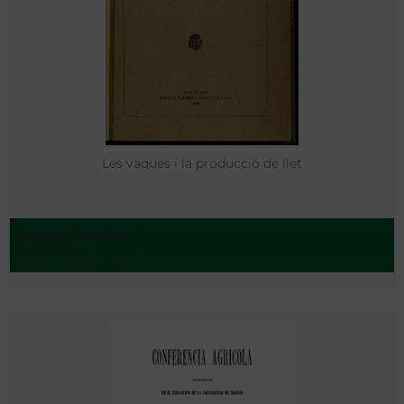
Les vaques i la producció de llet
Rosell i Vilà, M.
Barcelona - 1923