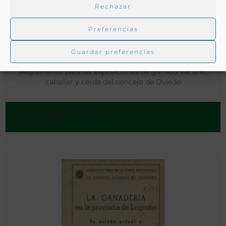
Rechazar
Preferencias
Guardar preferencias
Reglamento para las exposiciones de ganado vacuno,
caballar y cerda del concejo de Oviedo
Oviedo. Ayuntamiento
Oviedo - 1888