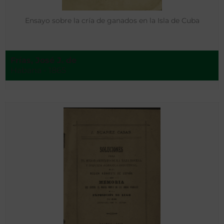
Ensayo sobre la cría de ganados en la Isla de Cuba
Frías, José J. de
Habana - 1865