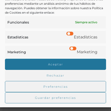
Otras ediciones:
preferencias mediante un análisis anónimo de tus hábitos de
navegación. Puedes obtener la información sobre nuestra Política
de Cookies en el siguiente enlace:
Notas:
Funcionales
Siempre activo
El autor de la obra, Agustín Juan y Poveda, era
Estadísticas
Estadísticas
profesor de Botánica e Inspector de Medicinas del
Departamento de Cartagena.
Marketing
Marketing
Aceptar
Ver más libros de estas materias:
Rechazar
Bebidas
,
Hostelería
,
Medicina
,
Química
Preferencias
Ver más libros con las palabras clave:
Guardar preferencias
Agua
,
Agua mineral
,
Hidrología
,
Hidroterapia
,
Murcia