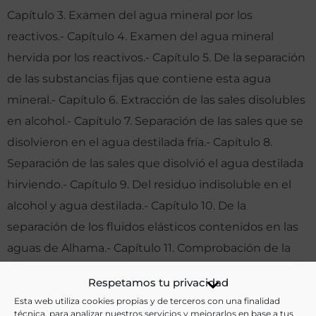
Capítulo 3. Examen del agua mineral por los
reactivos.- Capítulo 4. Examen del agua mineral
hervida por los reactivos.- Capítulo 5. De la separación
de las substancias fijas que contiene esta agua
mineral.- Capítulo 6. Extracción de las sales disolubles
en alcohol.- Capítulo 7. Separación de las sales que se
disolvieron en el agua destilada fría.- Capítulo 8.
Separación de las sales que disolvió el agua destilada
hirviendo.- Capítulo 9. Del residuo indisoluble en el
alcohol y agua destilada.- Capítulo 10. De la
separación de los fluidos elásticos contenidos en las
aguas de Alhama.- Capítulo 11. Comprobación de la
análisis de esta agua por la síntesis.- Capítulo 12. De
Respetamos tu privacidad
las virtudes de las aguas de Alhama.
Esta web utiliza cookies propias y de terceros con una finalidad
técnica, para analizar nuestros servicios y mejorarlos en base a tus