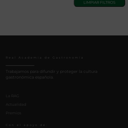
Real Academia de Gastronomía
Trabajamos para difundir y proteger la cultura
gastronómica española.
La RAG
Actualidad
Premios
Con el apoyo de: