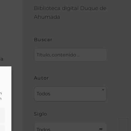
Biblioteca digital Duque de
Ahumada
Buscar
na
Autor
un
Todos
n
Siglo
Todos