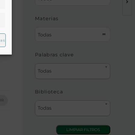
Materias
Todas
ias
Palabras clave
Todas
Biblioteca
IR
Todas