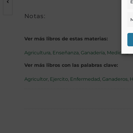
E
Notas:
M
Ver más libros de estas materias:
Agricultura
,
Enseñanza
,
Ganadería
,
Medicina
Ver más libros con las palabras clave:
Agricultor
,
Ejercito
,
Enfermedad
,
Ganaderos
,
H