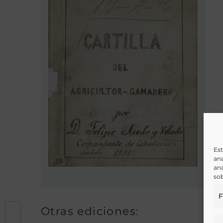
Est
ana
aná
sob
F
Otras ediciones: