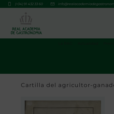
(+34) 91 432 33 60
info@realacademiadegastrono
La RAG
Actualidad
Premi
Cartilla del agricultor-ganad