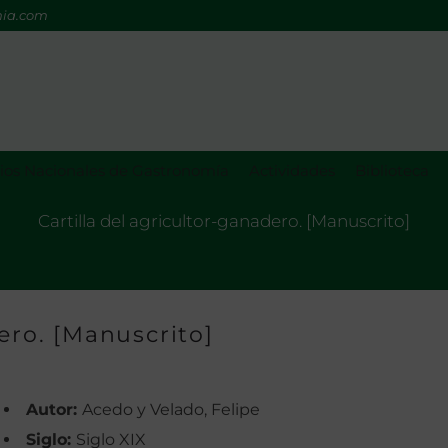
mia.com
os Nacionales de Gastronomía
Actividades
Biblioteca
Cartilla del agricultor-ganadero. [Manuscrito]
ero. [Manuscrito]
Autor:
Acedo y Velado, Felipe
Siglo:
Siglo XIX