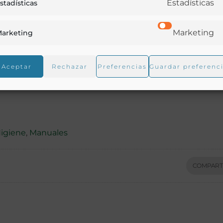
Estadísticas
stadísticas
Marketing
arketing
Aceptar
Rechazar
Preferencias
Guardar preferenc
igiene
,
Manuales
COMPART