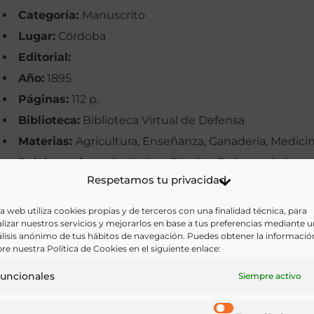
Categoría:
Manuscrito
Lugar:
Córdoba
Editorial:
Año:
1895
Páginas:
112 p.
Biblioteca:
Biblioteca Virtual de Defensa
Materias:
Agricultura, Enseñanza, Ganadería, Medici
Palabras clave:
Agricultor, Ejercito, Enfermedad,
Respetamos tu privacidad
Ganaderos, Higiene, Manuales
Idioma:
a web utiliza cookies propias y de terceros con una finalidad técnica, para
lizar nuestros servicios y mejorarlos en base a tus preferencias mediante 
lisis anónimo de tus hábitos de navegación. Puedes obtener la informació
Ir a versión electrónica
re nuestra Política de Cookies en el siguiente enlace:
uncionales
Siempre activo