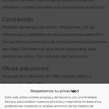
literatos y «todos aquellos que hacen poco exercicio».
Contenido
Prólogo del amigo del autor.- Preguntas.- De las
diferencias y calidades de las uvas propias para vino.-
De los sitios y terrenos más conducentes para plantar
las viñas.- Del método que debe observarse para
plantar las viñas.- Del método de hacer vino.
Otras ediciones:
Reprod. facs. de la ed. de 1784. Madrid: Ollero y
Ramos, D.L. 1994. 98 p.
Respetamos tu privacidad
Esta web utiliza cookies propias y de terceros con una finalidad
técnica, para analizar nuestros servicios y mejorarlos en base a tus
Notas:
preferencias mediante un análisis anónimo de tus hábitos de