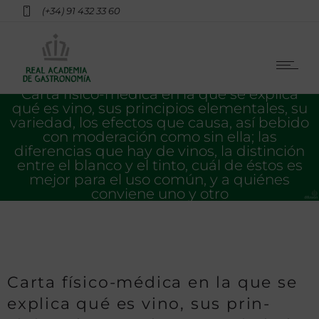
(+34) 91 432 33 60
Carta físico-médica en la que se explica
qué es vino, sus prin­cipios elementales, su
variedad, los efectos que causa, así bebido
con moderación como sin ella; las
diferencias que hay de vinos, la distinción
entre el blanco y el tinto, cuál de éstos es
mejor para el uso común, y a quiénes
conviene uno y otro
Carta físico-médica en la que se
explica qué es vino, sus prin­