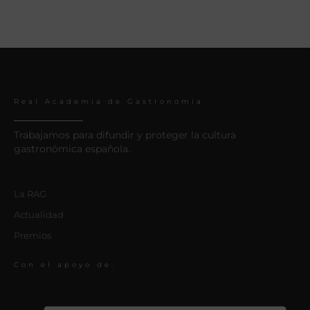
Real Academia de Gastronomía
Trabajamos para difundir y proteger la cultura
gastronómica española.
La RAG
Actualidad
Premios
Con el apoyo de: