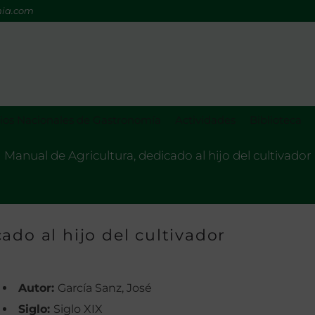
mia.com
os Nacionales de Gastronomía
Actividades
Biblioteca
Manual de Agricultura, dedicado al hijo del cultivador
ado al hijo del cultivador
Autor:
García Sanz, José
Siglo:
Siglo XIX