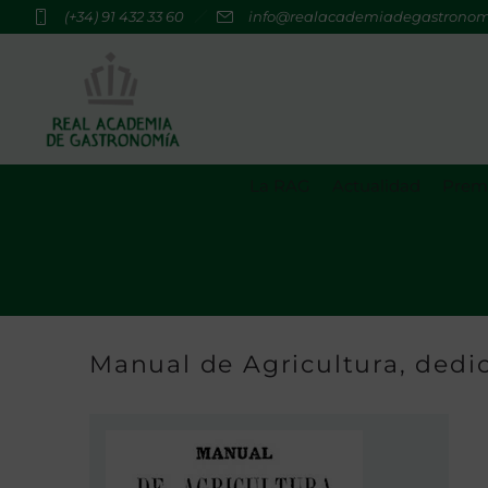
(+34) 91 432 33 60
info@realacademiadegastrono
La RAG
Actualidad
Premi
Manual de Agricultura, dedic