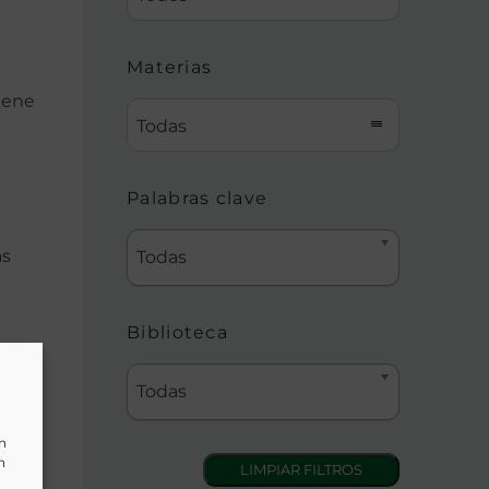
Materias
tiene
Todas
Palabras clave
as
Todas
Biblioteca
.-
Todas
gue
un
n
s que