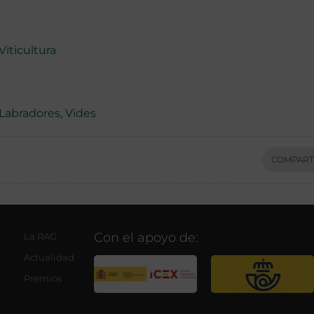
Viticultura
Labradores
,
Vides
COMPART
Con el apoyo de:
La RAG
Actualidad
Premios