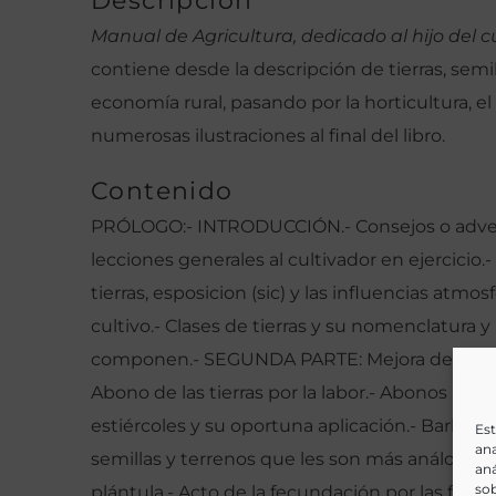
Descripción
Manual de Agricultura, dedicado al hijo del c
contiene desde la descripción de tierras, semi
economía rural, pasando por la horticultura, e
numerosas ilustraciones al final del libro.
Contenido
PRÓLOGO:- INTRODUCCIÓN.- Consejos o adverten
lecciones generales al cultivador en ejercici
tierras, esposicion (sic) y las influencias atm
cultivo.- Clases de tierras y su nomenclatura 
componen.- SEGUNDA PARTE: Mejora de tierras
Abono de las tierras por la labor.- Abonos por
estiércoles y su oportuna aplicación.- Barbech
Est
ana
semillas y terrenos que les son más análogos.-
aná
sob
plántula.- Acto de la fecundación por las flore