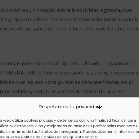
ultivador
es un tratado sobre la actividad agrícola, que
llas y tipos de clima hasta cuestiones relacionadas con la
l cultivo de gusanos de seda y las conservas. La obra con
cias preliminares al hijo del cultivador.- Máximas o
o.- PRIMERA PARTE: Sobre la posición y zona que ocupen l
osféricas que les son consiguientes para atenderlas en el
y propiedades, según las partes al natural de que se
 por mezcla de las convenientes. Primer acto de abono
Respetamos tu privacidad
 estiércoles y aluviones.- Composición y aumento de
os.- Semillas, su conservación, depuración y siembra.- Si
a web utiliza cookies propias y de terceros con una finalidad técnica, para
lizar nuestros servicios y mejorarlos en base a tus preferencias mediante 
 Germinaciones ovípeda y vivípeda, y desarrollo de la
lisis anónimo de tus hábitos de navegación. Puedes obtener la informació
re nuestra Política de Cookies en el siguiente enlace:
s, origen de las semillas y de las plantas o seres vegetale