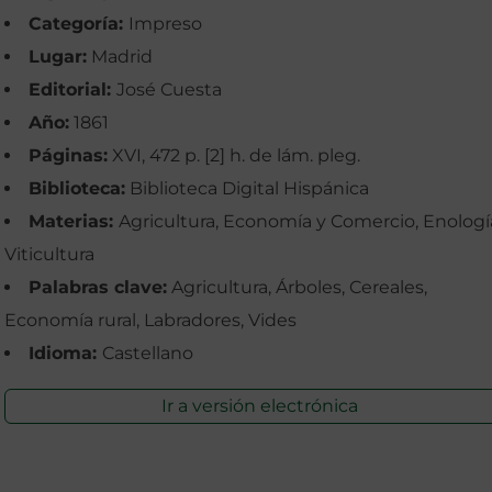
Categoría:
Impreso
Lugar:
Madrid
Editorial:
José Cuesta
Año:
1861
Páginas:
XVI, 472 p. [2] h. de lám. pleg.
Biblioteca:
Biblioteca Digital Hispánica
Materias:
Agricultura, Economía y Comercio, Enologí
Viticultura
Palabras clave:
Agricultura, Árboles, Cereales,
Economía rural, Labradores, Vides
Idioma:
Castellano
Ir a versión electrónica