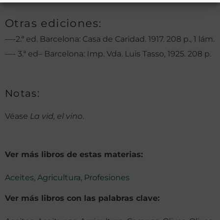
Otras ediciones:
—-2.ª ed. Barcelona: Casa de Caridad. 1917. 208 p., 1 lám.
—- 3.ª ed– Barcelona: Imp. Vda. Luis Tasso, 1925. 208 p.
Notas:
Véase
La vid, el vino
.
Ver más libros de estas materias:
Aceites
,
Agricultura
,
Profesiones
Ver más libros con las palabras clave: