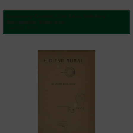
Escosura y Coronel, Luis de la, Deleito y
Butragueño, Victoriano.
Madrid - 1878