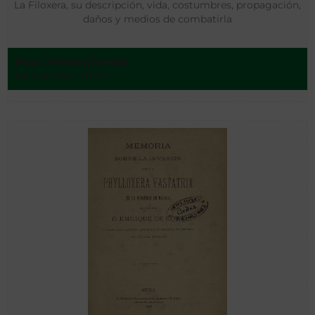
La Filoxera, su descripción, vida, costumbres, propagación,
daños y medios de combatirla
Rico Jimeno,Tomás
La Coruña - 1879