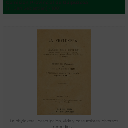
Comision Provincial de Guipuzcoa
[s.l. San Sebastián] - 1881
La phyloxera : descripcion, vida y costumbres, diversos
remedios …