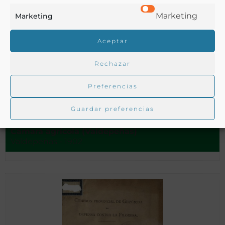
Marketing
Marketing
Aceptar
Rechazar
Preferencias
Caja de Previsión contra la filoxera : proyecto de la Cámara
Agrícola
Guardar preferencias
Cámara agrícola (Valdepeñas)
Valdepeñas - 1902