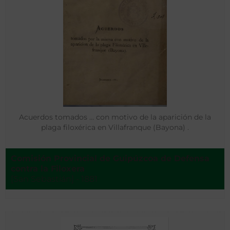
Acuerdos tomados … con motivo de la aparición de la
plaga filoxérica en Villafranque (Bayona) .
Comisión Provincial de Guipúzcoa de Defensa
contra la Filoxera
[San Sebastián] - 1881