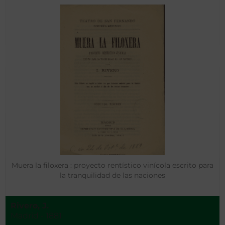
Muera la filoxera : proyecto rentístico vinícola escrito para
la tranquilidad de las naciones
Rivero, J.
Madrid - 1881