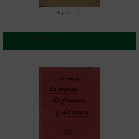
Higiene rural
Marín Perujo, Arsenio
Madrid - 1886