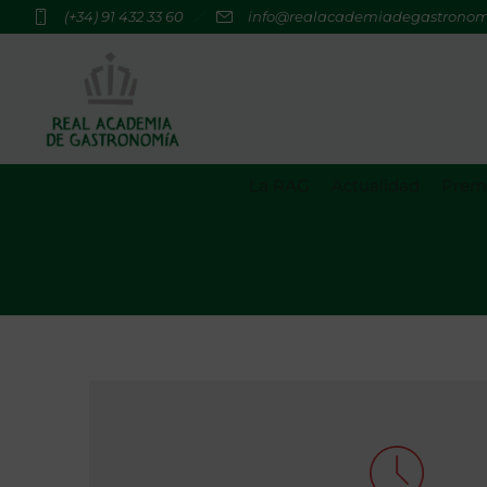
(+34) 91 432 33 60
info@realacademiadegastrono
La RAG
Actualidad
Premi