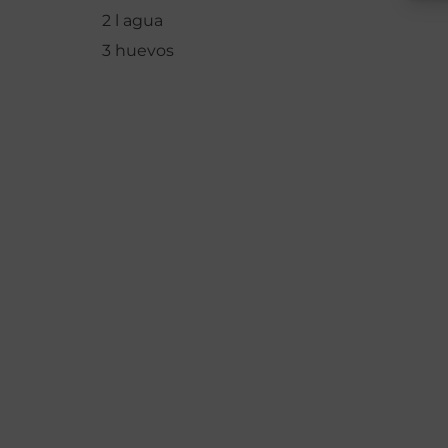
2 l agua
3 huevos