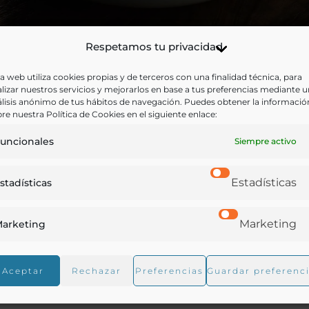
Respetamos tu privacidad
a web utiliza cookies propias y de terceros con una finalidad técnica, para
lizar nuestros servicios y mejorarlos en base a tus preferencias mediante 
lisis anónimo de tus hábitos de navegación. Puedes obtener la informació
re nuestra Política de Cookies en el siguiente enlace:
Elaboración
uncionales
Siempre activo
Dorar en el aceite los dientes de ajo. Sacar y escurrir d
rehogar subiendo el fuego ligeramente.
Estadísticas
stadísticas
Agregar el choricero, la guindilla y la salsa de tomate.
Marketing
arketing
Añadir el bacalao medio desmigado con las manos y m
Aceptar
Rechazar
Preferencias
Guardar preferenc
cocer lentamente durante 20 minutos, aplastando re
más hierva, más densa queda, y más clásica/antigua.