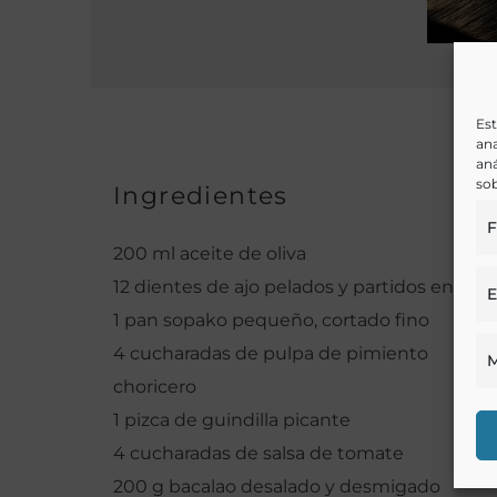
Est
ana
aná
sob
Ingredientes
F
200 ml aceite de oliva
12 dientes de ajo pelados y partidos en dos
E
1 pan sopako pequeño, cortado fino
4 cucharadas de pulpa de pimiento
M
choricero
1 pizca de guindilla picante
4 cucharadas de salsa de tomate
200 g bacalao desalado y desmigado