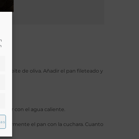
un
n
el aceite de oliva. Añadir el pan fileteado y
ojar con el agua caliente.
ias
gularmente el pan con la cuchara. Cuanto