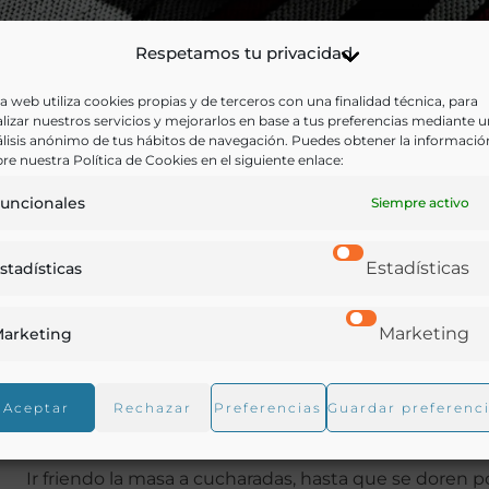
Respetamos tu privacidad
a web utiliza cookies propias y de terceros con una finalidad técnica, para
lizar nuestros servicios y mejorarlos en base a tus preferencias mediante 
lisis anónimo de tus hábitos de navegación. Puedes obtener la informació
re nuestra Política de Cookies en el siguiente enlace:
Elaboración
uncionales
Siempre activo
En un bol poner la miga de pan, desmenuzada con la 
Estadísticas
stadísticas
a poco hasta que se esponje (que se hidrate por com
Añadir los huevos de uno en uno. Batir hasta formar 
Marketing
arketing
poco espesa.
Añadir el anís, la matalahúva, la canela y la ralladura d
Aceptar
Rechazar
Preferencias
Guardar preferenc
Mezclar bien todos los ingredientes y dejarlos reposar 
Calentar el aceite y freír la peladura de un limón. Cua
Ir friendo la masa a cucharadas, hasta que se doren po