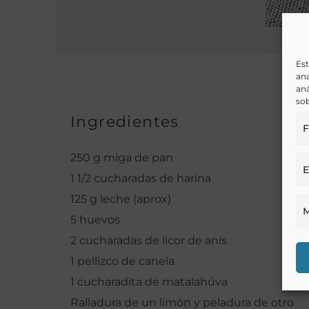
Est
ana
aná
sob
Ingredientes
F
250 g miga de pan
E
1 1/2 cucharadas de harina
125 g leche (aprox)
M
5 huevos
2 cucharadas de licor de anís
1 pellizco de canela
1 cucharadita de matalahúva
Ralladura de un limón y peladura de otro