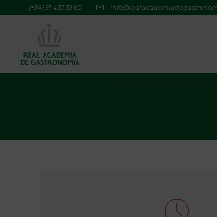
(+34) 91 432 33 60
info@realacademiadegastrono
La RAG
Actualidad
Premi