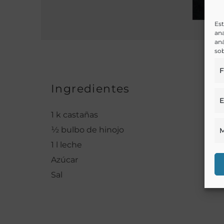
Est
ana
aná
sob
F
Ingredientes
E
1 k castañas
½ bulbo de hinojo
M
1 l leche
Azúcar
Sal