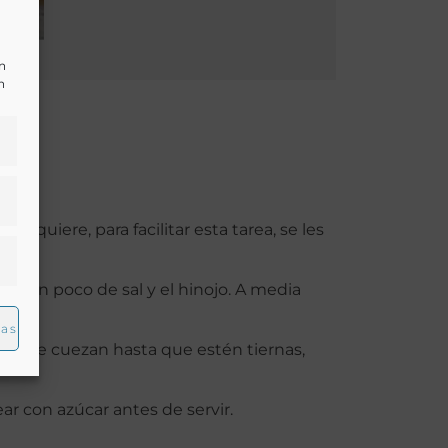
un
n
i se quiere, para facilitar esta tarea, se les
on un poco de sal y el hinojo. A media
ojo.
ias
jar que cuezan hasta que estén tiernas,
ar con azúcar antes de servir.