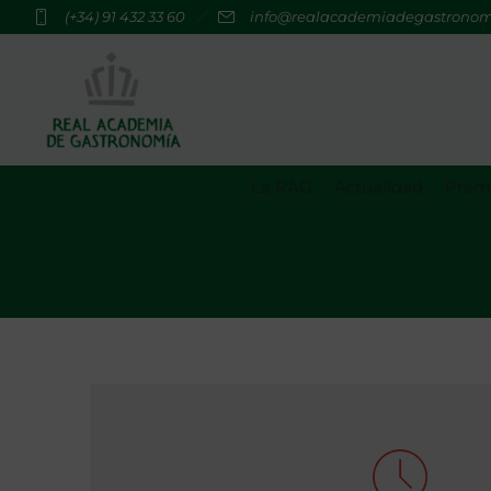
(+34) 91 432 33 60
info@realacademiadegastrono
La RAG
Actualidad
Premi