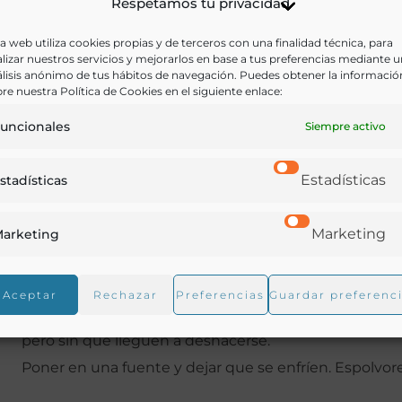
Respetamos tu privacidad
a web utiliza cookies propias y de terceros con una finalidad técnica, para
lizar nuestros servicios y mejorarlos en base a tus preferencias mediante 
lisis anónimo de tus hábitos de navegación. Puedes obtener la informació
re nuestra Política de Cookies en el siguiente enlace:
uncionales
Siempre activo
Elaboración
Estadísticas
stadísticas
Pelar las castañas y quitar la película que las recubre; s
puede dar un hervor.
Marketing
arketing
Poner a cocer de nuevo, ahora bien limpias, en agua c
cocción retirar del fuego y escurrir, desechando el hin
Aceptar
Rechazar
Preferencias
Guardar preferenc
Poner con la leche ya caliente, de nuevo al fuego, de
pero sin que lleguen a deshacerse.
Poner en una fuente y dejar que se enfríen. Espolvore