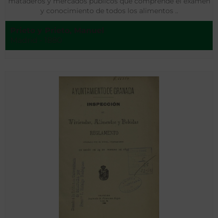
mataderos y mercados públicos que comprende el exámen
y conocimiento de todos los alimentos ..
Prieto y Prieto, Manuel
Madrid - 1880