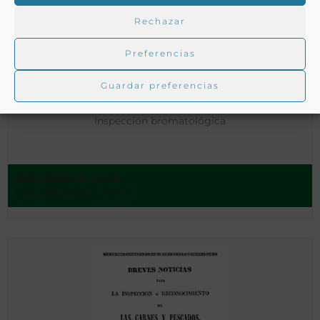
Rechazar
Preferencias
Guardar preferencias
Inspección bromatológica
Sáiz Saldain, Luis
San Sebastián - 1913