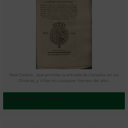
Real Cedula …que prohibe la entrada de Ganados en los
Olivares, y Viñas en cualquier tiempo del año…
Carlos III, Rey de España,
Madrid - 1779