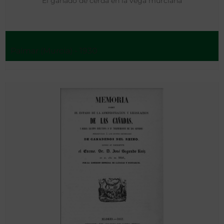
El ganado de cerda en la vega murciana
Palmar (Murcia) - 1930