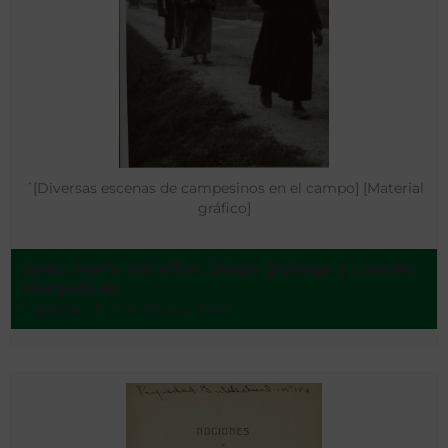
´[Diversas escenas de campesinos en el campo] [Material
gráfico]
Santa María del Villar, Diego Quiroga y Losada,
Marqués de
España - Entre 1936 y 1939