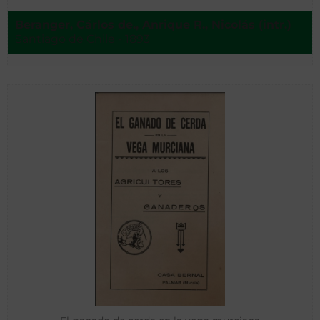
Beranger, Cárlos de., Anrique R., Nicolás (intr.)
Santiago de Chile - 1893