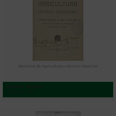
Nociones de Agricultura y técnica industrial
Llorente, Aniceto
Logroño - 1921