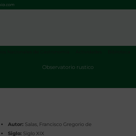
mia.com
os Nacionales de Gastronomía
Actividades
Biblioteca
Observatorio rustico
Autor:
Salas, Francisco Gregorio de
Siglo:
Siglo XIX