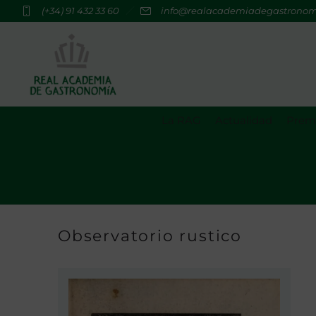
(+34) 91 432 33 60
info@realacademiadegastrono
La RAG
Actualidad
Premi
Observatorio rustico