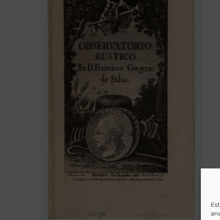
Est
ana