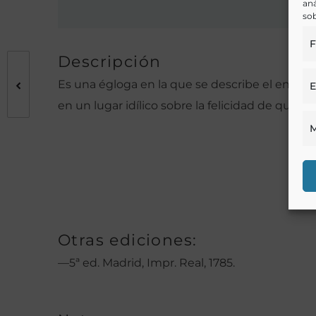
aná
sob
F
Descripción
Es una égloga en la que se describe el encuent
E
en un lugar idílico sobre la felicidad de que di
M
Otras ediciones:
—5ª ed. Madrid, Impr. Real, 1785.