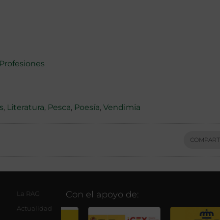
Profesiones
s
,
Literatura
,
Pesca
,
Poesía
,
Vendimia
COMPART
Con el apoyo de:
La RAG
Actualidad