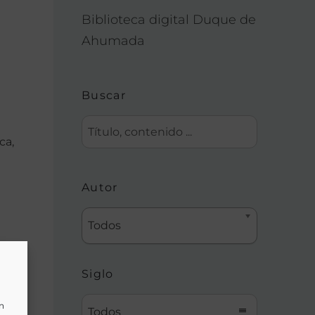
Biblioteca digital Duque de
Ahumada
Buscar
ca,
Autor
Todos
Siglo
un
Todos