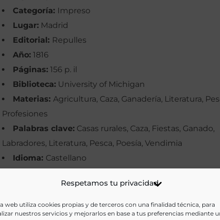
Categoría:
Impreso
Lugar:
Madrid
Editorial:
Repulles
Año:
1816
Páginas:
156 p. il
Biblioteca:
University of Michigan
Materias:
Agricultura, Caza, Ganadería, Literatura, Pes
Profesiones
Palabras clave:
Casas rurales, Caza, Fiestas, Ganado,
Labradores, Literatura, Pesca, Poesía, Vendimia
Idioma:
Castellano
Ir a versión electrónica
Respetamos tu privacidad
a web utiliza cookies propias y de terceros con una finalidad técnica, para
lizar nuestros servicios y mejorarlos en base a tus preferencias mediante 