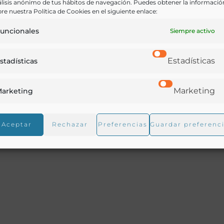
lisis anónimo de tus hábitos de navegación. Puedes obtener la informació
re nuestra Política de Cookies en el siguiente enlace:
uncionales
Siempre activo
ro entre los ricos labradores, ya ancianos, y su conversa
Estadísticas
stadísticas
sfrutan.
Marketing
arketing
Aceptar
Rechazar
Preferencias
Guardar preferenc