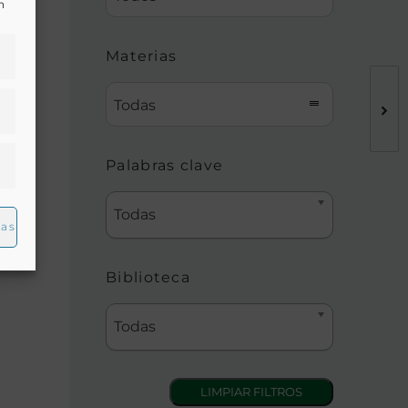
n
Materias
Todas
ción
Palabras clave
Todas
ias
Biblioteca
Todas