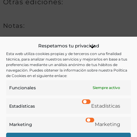
Otras ediciones:
Notas:
Respetamos tu privacidad
Ver más libros de estas materias:
Esta web utiliza cookies propias y de terceros con una finalidad
técnica, para analizar nuestros servicios y mejorarlos en base a tus
Aceites
,
Agricultura
,
Enología y Viticultura
,
Ganadería
,
preferencias mediante un análisis anónimo de tus hábitos de
navegación. Puedes obtener la información sobre nuestra Política
Legislación
de Cookies en el siguiente enlace:
Ver más libros con las palabras clave:
Funcionales
Siempre activo
Agricultura
,
Ganado
,
Legislación
,
Olivares
,
Estadísticas
Estadísticas
Prohibiciones
,
Real Orden
,
Viñas
Marketing
Marketing
COMPARTIR