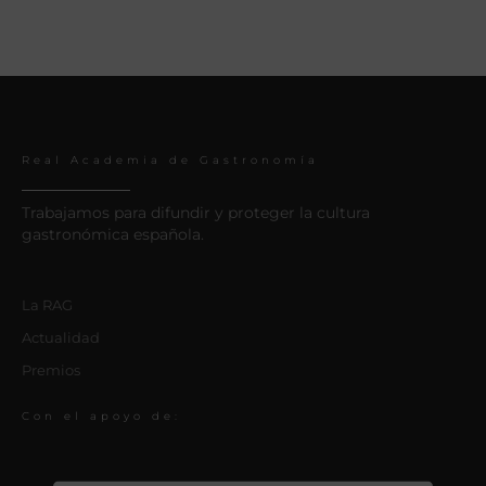
Real Academia de Gastronomía
Trabajamos para difundir y proteger la cultura
gastronómica española.
La RAG
Actualidad
Premios
Con el apoyo de: