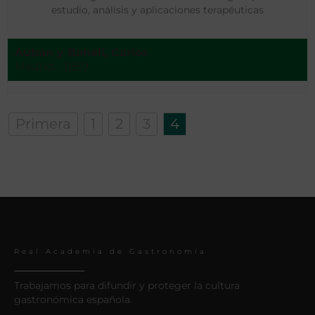
estudio, análisis y aplicaciones terapéuticas
Aubán y Bonell, Carlos
Madrid - 1859
Primera
1
2
3
4
Real Academia de Gastronomía
Trabajamos para difundir y proteger la cultura
gastronómica española.