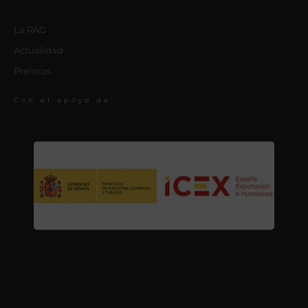
La RAG
Actualidad
Premios
Con el apoyo de: