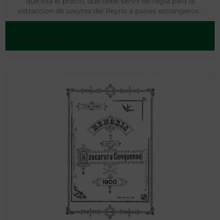
que fixa el precio, que debe servir de regla para la
extraccion de azeytes del Reyno á países estrangeros .
Madrid - 1767