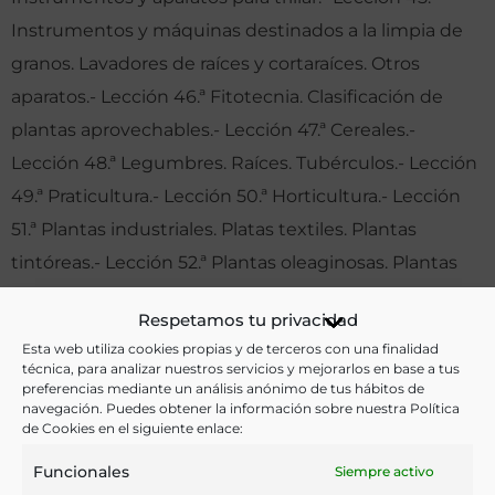
Instrumentos y máquinas destinados a la limpia de
granos. Lavadores de raíces y cortaraíces. Otros
aparatos.- Lección 46.ª Fitotecnia. Clasificación de
plantas aprovechables.- Lección 47.ª Cereales.-
Lección 48.ª Legumbres. Raíces. Tubérculos.- Lección
49.ª Praticultura.- Lección 50.ª Horticultura.- Lección
51.ª Plantas industriales. Platas textiles. Plantas
tintóreas.- Lección 52.ª Plantas oleaginosas. Plantas
sacarinas. Id. aromáticas, estimulantes, económicas y
Respetamos tu privacidad
medicinales.- Lección 53.ª Clasificación de árboles y
Esta web utiliza cookies propias y de terceros con una finalidad
arbustos.- Lección 54.ª Cultivo del olivo.- Lección 55.ª
técnica, para analizar nuestros servicios y mejorarlos en base a tus
preferencias mediante un análisis anónimo de tus hábitos de
Cultivo de la vid.- Lección 56.ª Patología vegetal.
navegación. Puedes obtener la información sobre nuestra Política
Plagas vegetales y su terapéutica.- Lección 57.ª Plagas
de Cookies en el siguiente enlace:
animales y su terapéutica.- Lección 58.ª Zootecnia.
Funcionales
Siempre activo
Generalidades. Alimentación racional.- Lección 59.ª