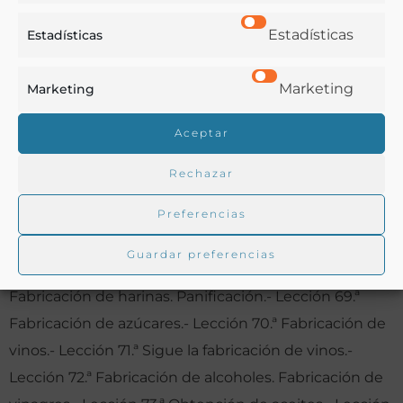
Higiene animal. Aptitudes zootécnicas.- Lección 60.ª
Estadísticas
Estadísticas
Métodos zootécnicos de mejora. Exterior de los
animales.- Lección 61.ª Cría del ganado caballar.
Marketing
Marketing
Ganado asnal y mular.- Lección 62.ª Cría del ganado
Aceptar
vacuno.- Lección 63.ª Cría del ganado lanar. Ganado
cabrío.- Lección 64.ª Cría del ganado de cerda.-
Rechazar
Lección 65.ª Cría del conejo. Aves de corral.- Lección
Preferencias
66.ª Insectos útiles. Gusano de la seda. Abejas.
Cochinilla.- Lección 67.ª Industrias rurales.
Guardar preferencias
Generalidades. Clasificaciones.- Lección 68.ª
Fabricación de harinas. Panificación.- Lección 69.ª
Fabricación de azúcares.- Lección 70.ª Fabricación de
vinos.- Lección 71.ª Sigue la fabricación de vinos.-
Lección 72.ª Fabricación de alcoholes. Fabricación de