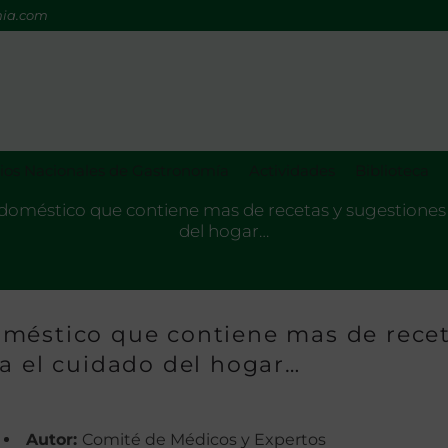
mia.com
os Nacionales de Gastronomía
Actividades
Biblioteca
doméstico que contiene mas de recetas y sugestiones 
del hogar…
oméstico que contiene mas de rece
ra el cuidado del hogar…
Autor:
Comité de Médicos y Expertos