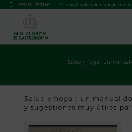
(+34) 91 432 33 60
info@realacademiadegastrono
La RAG
Actualidad
Premi
Salud y hogar: un manual 
Salud y hogar: un manual d
y sugestiones muy útiles pa