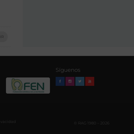
IR
Síguenos
rivacidad
© RAG 1980 – 2026