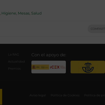
,
Higiene
,
Mesas
,
Salud
COMPART
Con el apoyo de:
La RAG
Actualidad
Premios
Aviso legal
Política de Cookies
Política de p