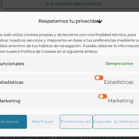
Ir a versión electrónica
Respetamos tu privacidad
a web utiliza cookies propias y de terceros con una finalidad técnica, para
s del cuidado del hogar y de sus miembros. Entre los
lizar nuestros servicios y mejorarlos en base a tus preferencias mediante 
lisis anónimo de tus hábitos de navegación. Puedes obtener la informació
 dieta y al cuidado del cuerpo, tanto de adultos como de
re nuestra Política de Cookies en el siguiente enlace:
uncionales
Siempre activo
Estadísticas
a Dieta. El buen alimento. El vegetarianismo. El arte de
stadísticas
 estimulantes y los narcóticos. Sección II. – El cuidado d
Marketing
nflujo del sol. En el tocador. Vestidos sanos. Higiene de l
arketing
dos. La pureza social. Sección III. – El cuidado y la educac
e. La niñita. El niñito. Los vestidos de los niños. El ejer
Aceptar
Rechazar
Preferencias
Guardar preferenc
ciplina. La educación. Sugestiones generales. Advertencias
o de las enfermedades. Las drogas. El cuidado de los enfe