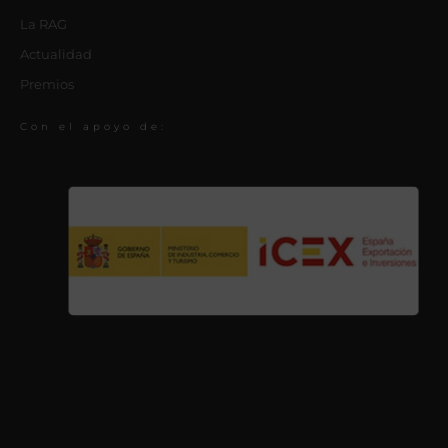
La RAG
Actualidad
Premios
Con el apoyo de: