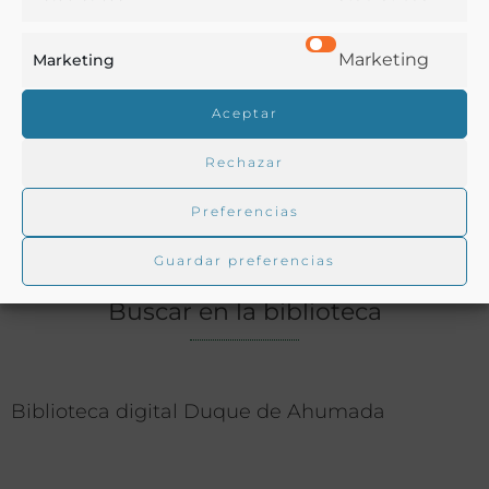
Ver más libros con las palabras clave:
Marketing
Marketing
Alimentos manipulación
,
Comidas
,
Enseñanza
,
Granada
,
Reglamentos
Aceptar
Rechazar
COMPARTIR
Preferencias
Guardar preferencias
Buscar en la biblioteca
Biblioteca digital Duque de Ahumada