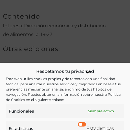
Contenido
Interesa: Dirección económica y distribución
de alimentos, p. 18-27
Otras ediciones:
Notas:
Respetamos tu privacidad
Esta web utiliza cookies propias y de terceros con una finalidad
técnica, para analizar nuestros servicios y mejorarlos en base a tus
preferencias mediante un análisis anónimo de tus hábitos de
Ver más libros de estas materias:
navegación. Puedes obtener la información sobre nuestra Política
de Cookies en el siguiente enlace:
Alimentos
,
Cocina
,
Dietética y nutrición
,
Economía y
Funcionales
Siempre activo
Comercio
,
Enseñanza
,
Gastronomía
,
Historia
,
Hostelería
,
Legislación
Estadísticas
Estadísticas