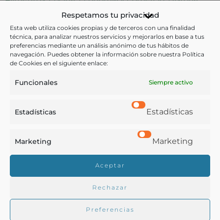
Respetamos tu privacidad
Ver más libros con las palabras clave:
Esta web utiliza cookies propias y de terceros con una finalidad
técnica, para analizar nuestros servicios y mejorarlos en base a tus
Alimentos
,
Beneficencia
,
Cocina
,
Granada
,
Hospicios
,
preferencias mediante un análisis anónimo de tus hábitos de
navegación. Puedes obtener la información sobre nuestra Política
Lista de precios
,
Manuscritos
de Cookies en el siguiente enlace:
Funcionales
Siempre activo
COMPARTIR
Estadísticas
Estadísticas
Marketing
Marketing
Buscar en la biblioteca
Aceptar
Rechazar
Biblioteca digital Duque de Ahumada
Preferencias