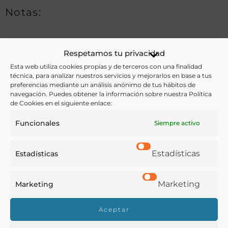
Notas:
Ver más libros de estas materias:
Respetamos tu privacidad
Esta web utiliza cookies propias y de terceros con una finalidad
Agricultura
,
Legislación
técnica, para analizar nuestros servicios y mejorarlos en base a tus
preferencias mediante un análisis anónimo de tus hábitos de
navegación. Puedes obtener la información sobre nuestra Política
Ver más libros con las palabras clave:
de Cookies en el siguiente enlace:
Mancomunidad Económica del Ebro
,
Política agraria
,
Funcionales
Siempre activo
Puerto franco
Estadísticas
Estadísticas
COMPARTIR
Marketing
Marketing
Aceptar