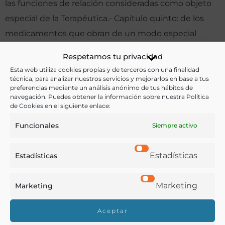
las funciones de relación consideradas como objeto
especial de la Terapéutica.- Capítulo quinto: de los
medicamentos que obran de un modo especial
sobre las propiedades vitales del sistema nervioso.-
Respetamos tu privacidad
De los medicamentos que obran de un modo
Esta web utiliza cookies propias y de terceros con una finalidad
especial sobre las propiedades vitales de los órganos
técnica, para analizar nuestros servicios y mejorarlos en base a tus
preferencias mediante un análisis anónimo de tus hábitos de
de los sentidos o sensitivos.- Capítulo séptimo: de los
navegación. Puedes obtener la información sobre nuestra Política
de Cookies en el siguiente enlace:
medicamentos que obran de una manera especial
sobre las propiedades vitales del sistema
Funcionales
Siempre activo
tegumentario.- PARTE TERCERA: De las funciones de
reproducción, consideradas como objeto especial de
Estadísticas
Estadísticas
la Terapéutica. Capítulo octavo: de los medicamentos
que obran de una manera especial sobre las
Marketing
Marketing
propiedades vitales del sistema de la generación.
Aceptar
Otras ediciones: