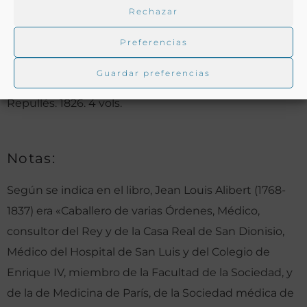
Rechazar
—–4.ª ed. Tradújolas de la cuarta edición, corregida,
considerablemente aumentada e impresa en 1817 D.
Preferencias
J. C, con un breve análisis original de las aguas
Guardar preferencias
minerales más conocidas de España. Madrid: Imp. de
Repullés. 1826. 4 vols.
Notas:
Según se indica en el libro, Jean Louis Alibert (1768-
1837) era «Caballero de varias Órdenes, Médico,
consultor del Rey y de la Casa Real de San Dionisio,
Médico del Hospital de San Luis y del Colegio de
Enrique IV, miembro de la Facultad de la Sociedad, y
de la de Medicina de París, de la Sociedad médica de