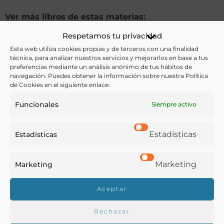
Ver más libros de estas materias:
Respetamos tu privacidad
Alimentos
,
Cocina
,
Gastronomía
,
Literatura
Esta web utiliza cookies propias y de terceros con una finalidad
técnica, para analizar nuestros servicios y mejorarlos en base a tus
Ver más libros con las palabras clave:
preferencias mediante un análisis anónimo de tus hábitos de
navegación. Puedes obtener la información sobre nuestra Política
Cocina
,
Cocineras
,
Comedores
,
Hambre
,
Literatura
,
de Cookies en el siguiente enlace:
Madrid
,
Novela
Funcionales
Siempre activo
Estadísticas
COMPARTIR
Estadísticas
Marketing
Marketing
Aceptar
Buscar en la biblioteca
Rechazar