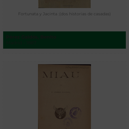
Fortunata y Jacinta :(dos historias de casadas)
Pérez Galdós, Benito
Madrid - 1887