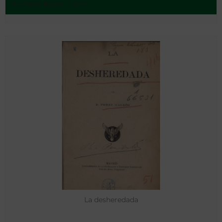
Buenos Aires - 1927
La desheredada