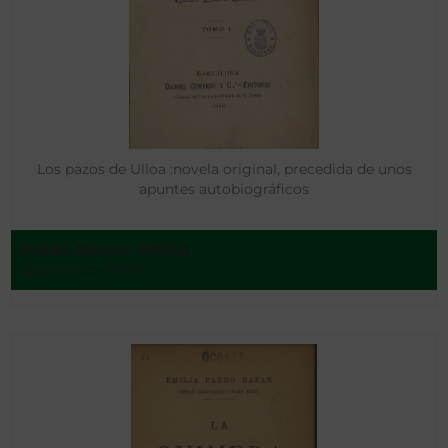
Los pazos de Ulloa :novela original, precedida de unos
apuntes autobiográficos
Pardo Bazán, Emilia
Barcelon - 1886