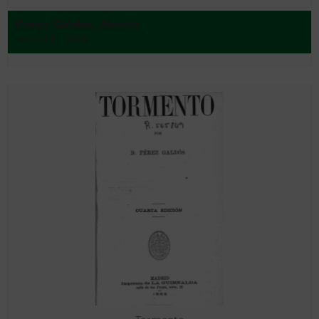
Pérez Galdós, Benito
Madrid - 1881