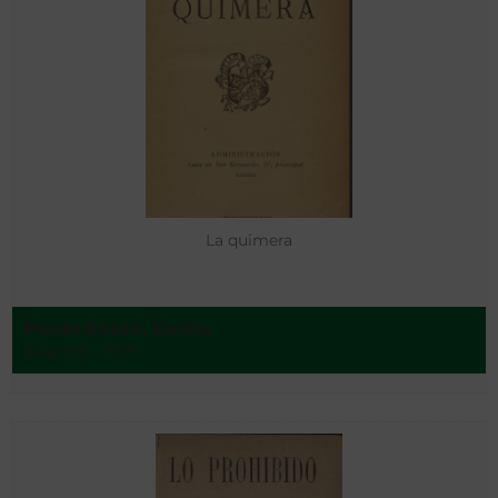
La quimera
Pardo Bazán, Emilia
Madrid - 1905