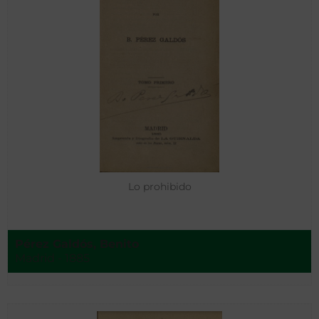
Lo prohibido
Pérez Galdós, Benito
Madrid - 1885