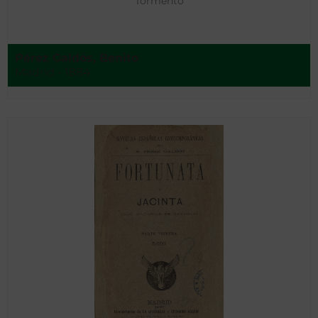
Tormento
Pérez Galdós, Benito
Madrid - 1884