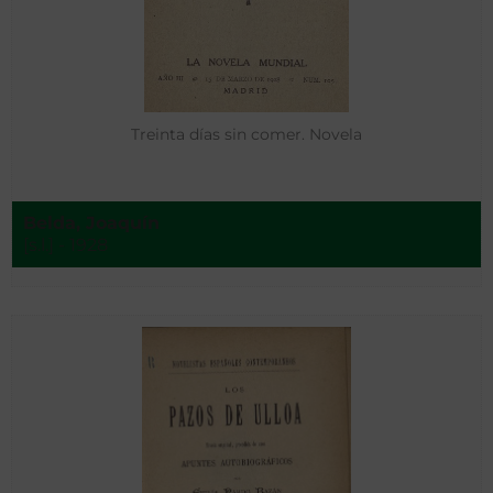
Treinta días sin comer. Novela
Belda, Joaquín
[s.l.] - 1928