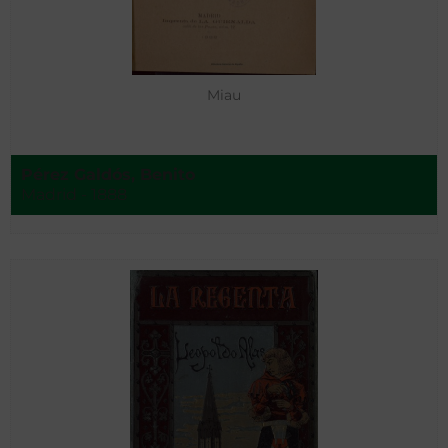
Miau
Pérez Galdós, Benito
Madrid - 1888