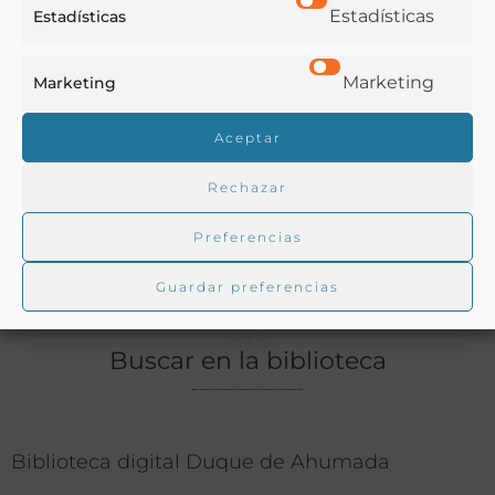
Estadísticas
Estadísticas
Bebidas
,
Medicina
,
Química
Ver más libros con las palabras clave:
Marketing
Marketing
Agua
,
Agua medicinal
,
Agua mineral
,
Álava
,
Aceptar
Hidroterapia
Rechazar
COMPARTIR
Preferencias
Guardar preferencias
Buscar en la biblioteca
Biblioteca digital Duque de Ahumada