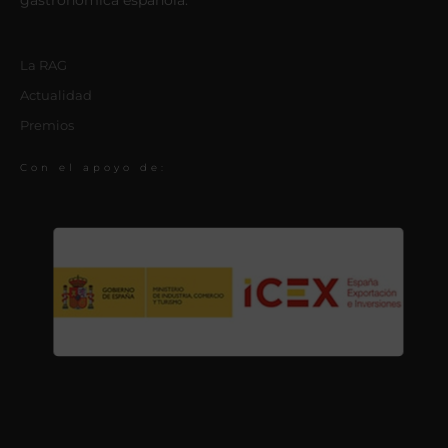
gastronómica española.
La RAG
Actualidad
Premios
Con el apoyo de: