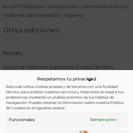
Acción fisiológica.- Indicaciones.- Contraindicaciones.-
Modo de administración.- Higiene.
Otras ediciones:
Notas:
Según se indica en la portada, el autor del libro,
Santos Bueno Roqués, era «licenciado en medicina y
Respetamos tu privacidad
ciujía (sic), especialista en enfermedades del
Esta web utiliza cookies propias y de terceros con una finalidad
técnica, para analizar nuestros servicios y mejorarlos en base a tus
estómago, ex-ayudante de operaciones, ex-redactor
preferencias mediante un análisis anónimo de tus hábitos de
de ‘La clínica’, etc.».
navegación. Puedes obtener la información sobre nuestra Política
de Cookies en el siguiente enlace:
Funcionales
Siempre activo
Ver más libros de estas materias: