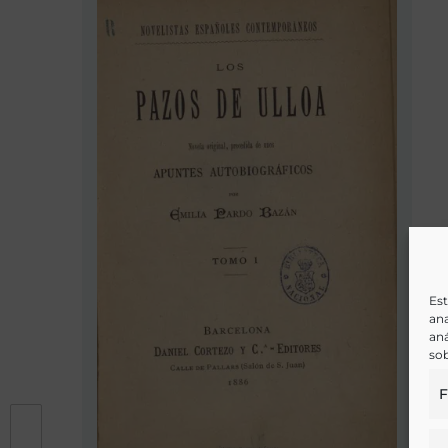
Est
ana
aná
sob
F