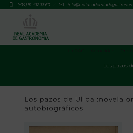
(+34) 91 432 33 60
info@realacademiadegastrono
La RAG
Actualidad
Premi
Los pazos de
Los pazos de Ulloa :novela o
autobiográficos