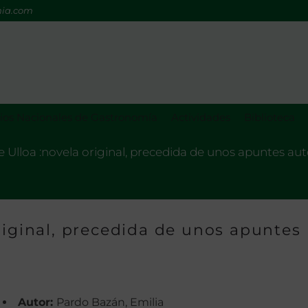
mia.com
os Nacionales de Gastronomía
Actividades
Biblioteca
 Ulloa :novela original, precedida de unos apuntes au
riginal, precedida de unos apuntes
Autor:
Pardo Bazán, Emilia