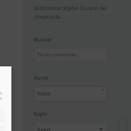
Biblioteca digital Duque de
Ahumada
Buscar
Autor
un
Todos
n
Siglo
Todos