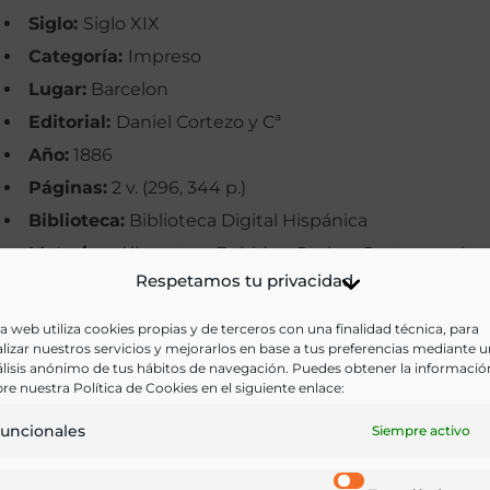
Siglo:
Siglo XIX
Categoría:
Impreso
Lugar:
Barcelon
Editorial:
Daniel Cortezo y Cª
Año:
1886
Páginas:
2 v. (296, 344 p.)
Biblioteca:
Biblioteca Digital Hispánica
Materias:
Alimentos, Bebidas, Cocina, Gastronomía,
Respetamos tu privacidad
Profesiones
Palabras clave:
Cocina, Cocineras, Guisos, Literatura,
a web utiliza cookies propias y de terceros con una finalidad técnica, para
lizar nuestros servicios y mejorarlos en base a tus preferencias mediante 
Novela, Vinos
lisis anónimo de tus hábitos de navegación. Puedes obtener la informació
Idioma:
Castellano
re nuestra Política de Cookies en el siguiente enlace:
uncionales
Siempre activo
Ir a versión electrónica