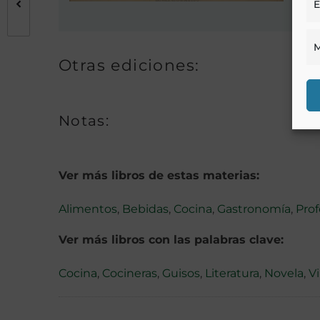
E
M
Otras ediciones:
Notas:
Ver más libros de estas materias:
Alimentos
,
Bebidas
,
Cocina
,
Gastronomía
,
Prof
Ver más libros con las palabras clave:
Cocina
,
Cocineras
,
Guisos
,
Literatura
,
Novela
,
V