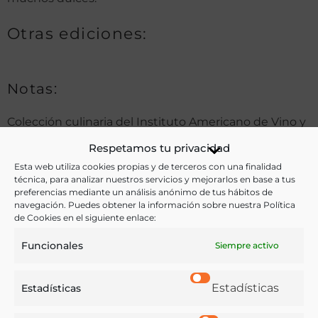
Otras ediciones:
Notas:
Colección culinaria del Instituto Americano de Vino y
Comida
Respetamos tu privacidad
Esta web utiliza cookies propias y de terceros con una finalidad
técnica, para analizar nuestros servicios y mejorarlos en base a tus
preferencias mediante un análisis anónimo de tus hábitos de
Ver más libros de estas materias:
navegación. Puedes obtener la información sobre nuestra Política
de Cookies en el siguiente enlace:
Caza
,
Cocina
,
Gastronomía
,
Pastelería y Confitería
,
Funcionales
Siempre activo
Recetarios
Ver más libros con las palabras clave:
Estadísticas
Estadísticas
Carnes
,
Cocina mexicana
,
Dulces
,
Manuscritos
,