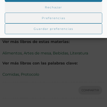
248 p.
Rechazar
Preferencias
Notas:
Guardar preferencias
Ver más libros de estas materias:
Alimentos
,
Artes de mesa
,
Bebidas
,
Literatura
Ver más libros con las palabras clave:
Comidas
,
Protocolo
COMPARTIR