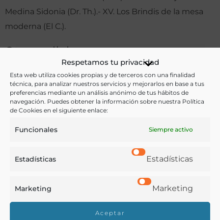
Medina Sidonia (Dr. Th.).- XV. Los Brindis de la mesa
moderna (El C.).
Otras ediciones:
Respetamos tu privacidad
Edición facsímil de la edición de 1888. Valencia: Libr.
Esta web utiliza cookies propias y de terceros con una finalidad
París- Valencia. [1996]. 316 p.
técnica, para analizar nuestros servicios y mejorarlos en base a tus
preferencias mediante un análisis anónimo de tus hábitos de
Reprod. de la ed. 1888. Barcelona: Parsifal. 1997. 316 p.
navegación. Puedes obtener la información sobre nuestra Política
Reprod. de la ed. 1888. Mairena del Aljarafe, Sevilla:
de Cookies en el siguiente enlace:
Extramuros. [2008]. 316 p.
Funcionales
Siempre activo
—–2.ª ed. Madrid: Librerías de Fernando Fé. 1888.
Reproducción facsímil de la 2.ª edición. [Boadilla del
Estadísticas
Estadísticas
Monte]: JdeJ, [2009]. 316 p.
Reproducción facsímil de la 2.ª edición. Valladolid:
Marketing
Marketing
Maxtor, D.L. 2010.
Aceptar
Barcelona: Laia. 1986. 187 p.: il. Sevilla: Cerro Alto. 1994.