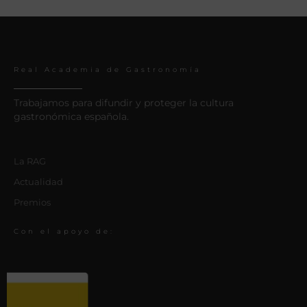
Real Academia de Gastronomía
Trabajamos para difundir y proteger la cultura
gastronómica española.
La RAG
Actualidad
Premios
Con el apoyo de: