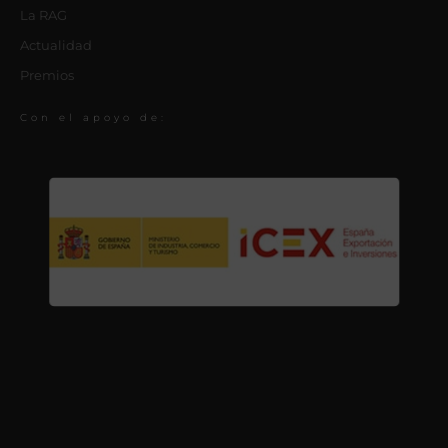
La RAG
Actualidad
Premios
Con el apoyo de: