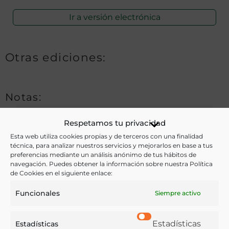
Ir a versión electrónica
Otras ediciones:
Notas:
Tít. tomado del principio del texto. — Parte desgajada
Respetamos tu privacidad
probablemente del tom. I de las Memorias de la Real
Esta web utiliza cookies propias y de terceros con una finalidad
técnica, para analizar nuestros servicios y mejorarlos en base a tus
Academia de Ciencias Morales y Políticas, Madrid,
preferencias mediante un análisis anónimo de tus hábitos de
navegación. Puedes obtener la información sobre nuestra Política
1864
de Cookies en el siguiente enlace:
Funcionales
Siempre activo
Ver más libros de estas materias:
Estadísticas
Estadísticas