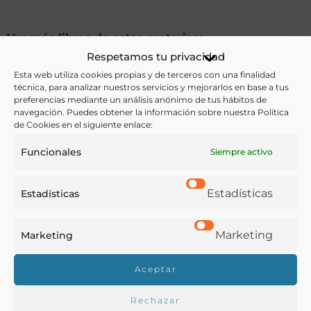
Ver más libros de estas materias:
Respetamos tu privacidad
Agricultura
,
Economía y Comercio
,
Enseñanza
,
Esta web utiliza cookies propias y de terceros con una finalidad
técnica, para analizar nuestros servicios y mejorarlos en base a tus
Industria y Tecnología
preferencias mediante un análisis anónimo de tus hábitos de
navegación. Puedes obtener la información sobre nuestra Política
Ver más libros con las palabras clave:
de Cookies en el siguiente enlace:
Funcionales
Siempre activo
Agricultura
,
Comercio
,
Enseñanza
,
Industrias
,
Infancia
Estadísticas
Estadísticas
COMPARTIR
Marketing
Marketing
Aceptar
Buscar en la biblioteca
Rechazar