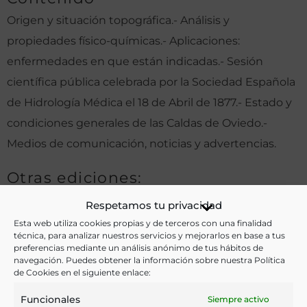
Origen y situación topográfica.- Análisis y
propiedades físico-químicas.- Aplicaciones:
enfermedades en que están indicadas.- Sesión
científica pública celebrada por la Sociedad Española
de Hidrología Médica el 18 de Abril de 1877.- Estado y
condiciones generales de las Caldas de Oviedo.-
Medios de comunicación, noticias y advertencias.
Otras ediciones:
Respetamos tu privacidad
Esta web utiliza cookies propias y de terceros con una finalidad
Notas:
técnica, para analizar nuestros servicios y mejorarlos en base a tus
preferencias mediante un análisis anónimo de tus hábitos de
navegación. Puedes obtener la información sobre nuestra Política
Eje,plar falto de portada
de Cookies en el siguiente enlace:
Funcionales
Siempre activo