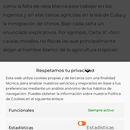
como la falta de obra blanca para trabajar en los
ingenios y en elas tareas agrícolas en la isla de Cuba y
la inmigración de chinos. Bajo cada carta un
enunciado explicativos. Por ejemplo, Carta III: «Son
causas morales, no físicas las que principalmente
alejan al hombre blanco de la agricultura tropical».
Otras ediciones:
Respetamos tu privacidad
Esta web utiliza cookies propias y de terceros con una finalidad
técnica, para analizar nuestros servicios y mejorarlos en base a tus
Notas:
preferencias mediante un análisis anónimo de tus hábitos de
navegación. Puedes obtener la información sobre nuestra Política
de Cookies en el siguiente enlace:
Ver más libros de estas materias:
Funcionales
Siempre activo
Agricultura
,
Economía y Comercio
,
Industria y
Estadísticas
Estadísticas